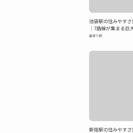
池袋駅の住みやすさ
｜7路線が集まる巨
で叶える超便利な都
最寄り駅
賃相場・治安・買い
底分析
新宿駅の住みやすさ