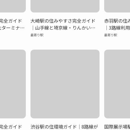
完全ガイド
大崎駅の住みやすさ完全ガイド
赤羽駅の住
大ターミナル
｜山手線と埼京線・りんかい線
｜3路線利
心生活！家
の結節点！オフィス街と住宅エ
アクセス抜
最寄り駅
最寄り駅
物環境を徹
リアが融合する注目の副都心エ
利便性が両
リア
完全ガイド
渋谷駅の住環境ガイド｜8路線が
国際展示場