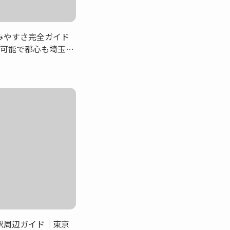
みやすさ完全ガイド
用可能で都心も埼玉も
群！飲み屋街と生活
立する下町エリア
駅周辺ガイド｜東京