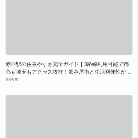
赤羽駅の住みやすさ完全ガイド｜3路線利用可能で都
心も埼玉もアクセス抜群！飲み屋街と生活利便性が両
立する下町エリア
最寄り駅