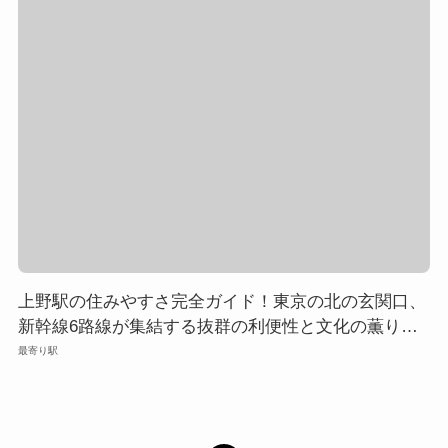
上野駅の住みやすさ完全ガイド！東京の北の玄関口、
新幹線6路線が集結する抜群の利便性と文化の薫り高
い暮らし
最寄り駅