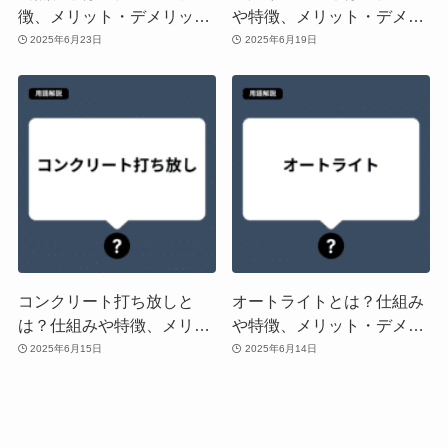
徴、メリット・デメリット
や特徴、メリット・デメリ
や「遮熱材」「絶縁材」と
ットや「強化ガラス」「合
2025年6月23日
2025年6月19日
の違いを解説
わせガラス」との違いを解
説
コンクリート打ち放しと
オートライトとは？仕組み
は？仕組みや特徴、メリッ
や特徴、メリット・デメリ
ト・デメリットや「コンク
ットや「センサーライト」
2025年6月15日
2025年6月14日
リート現し」「モルタル仕
「タイマーライト」との違
上げ」との違いを解説
いを解説