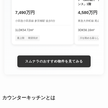
ンス」1階
7,490万円
4,580万円
小田急小田原線 参宮橋駅 徒歩5分
東急大井町線 尾山台駅 徒
1LDK
54.72m²
3DK
56.16m²
最上階
眺望良好
川を眺める暮らし
四季
スムナラのおすすめ物件を見てみる
カウンターキッチンとは