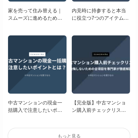
家を売って住み替える｜
内見時に持参すると本当
スムーズに進めるための
に役立つ7つのアイテム｜
ポイントを解説
後悔しない物件選びのた
めの必携リスト
中古マンションの現金一
【完全版】中古マンショ
括購入で注意したいポイ
ン購入前チェックリスト
ントとは？メリット・デ
｜後悔しないための全項
メリットを解説
目を専門家が徹底解説
もっと見る