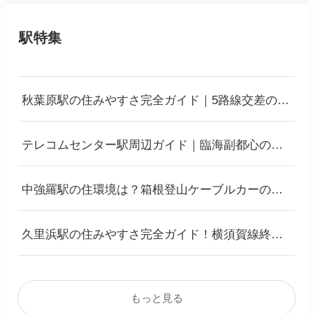
駅特集
秋葉原駅の住みやすさ完全ガイド｜5路線交差のタ
ーミナル駅、都心へのアクセス抜群のエリアを徹
底解説
テレコムセンター駅周辺ガイド｜臨海副都心のオ
フィス・商業エリア、住まい探しなら周辺駅も検
討を
中強羅駅の住環境は？箱根登山ケーブルカーの
駅、観光拠点としての特徴と居住環境
久里浜駅の住みやすさ完全ガイド！横須賀線終着
駅の落ち着いた環境と都心アクセスを両立する海
辺の街
もっと見る