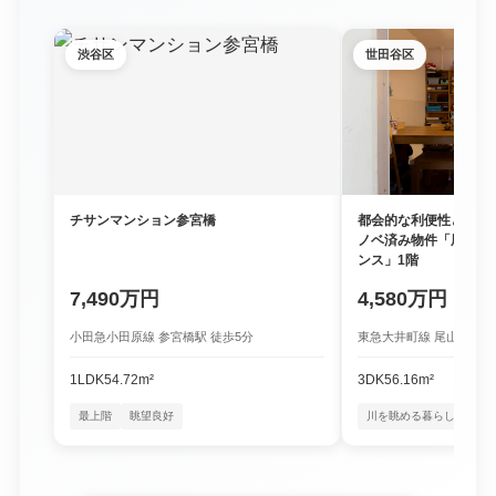
渋谷区
世田谷区
チサンマンション参宮橋
都会的な利便性と豊か
ノベ済み物件「尾山台
ンス」1階
7,490万円
4,580万円
小田急小田原線 参宮橋駅 徒歩5分
東急大井町線 尾山台駅 徒
1LDK
54.72m²
3DK
56.16m²
最上階
眺望良好
川を眺める暮らし
四季