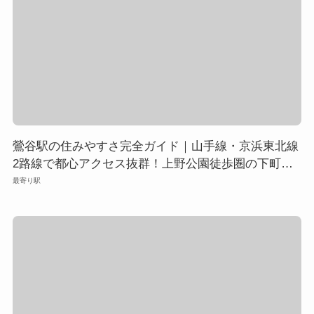
鶯谷駅の住みやすさ完全ガイド｜山手線・京浜東北線
2路線で都心アクセス抜群！上野公園徒歩圏の下町エ
リア
最寄り駅