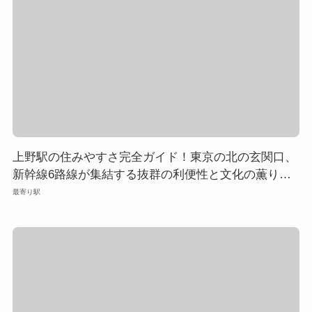
上野駅の住みやすさ完全ガイド！東京の北の玄関口、
新幹線6路線が集結する抜群の利便性と文化の薫り高
い暮らし
最寄り駅