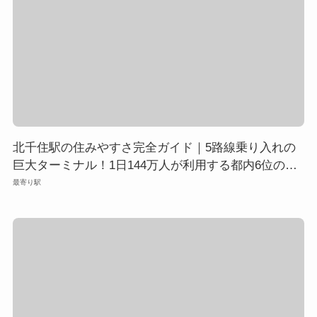
北千住駅の住みやすさ完全ガイド｜5路線乗り入れの
巨大ターミナル！1日144万人が利用する都内6位の交
通拠点
最寄り駅