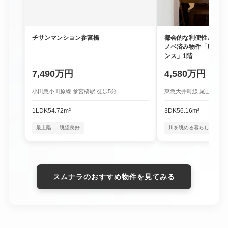
チサンマンション参宮橋
都会的な利便性と豊か
ノベ済み物件「尾山台
ンス」1階
7,490万円
4,580万円
小田急小田原線 参宮橋駅 徒歩5分
東急大井町線 尾山台駅 徒
1LDK
54.72m²
3DK
56.16m²
最上階
眺望良好
川を眺める暮らし
四季
スムナラのおすすめ物件を見てみる