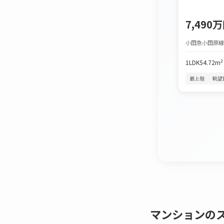
7,490
小田急小田原線
1LDK
54.72m²
最上階
眺望
マンションの