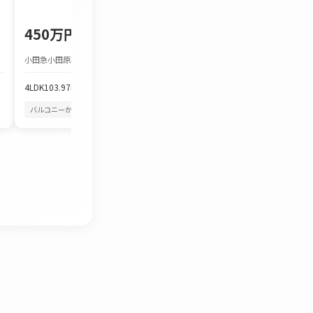
450万円
1,980万円
小田急小田原線 本厚木駅 バス約25分
JR東海道本線 茅ケ崎駅 バ
4LDK
103.97m²
3LDK
86.7m²
バルコニーから花火
四季を感じる
バルコニーから花火
空