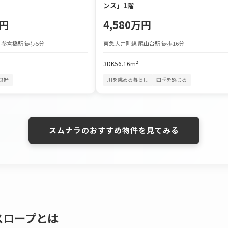
ンス」1階
万円
4,580万円
 参宮橋駅 徒歩5分
東急大井町線 尾山台駅 徒歩16分
3DK
56.16m²
良好
川を眺める暮らし
四季を感じる
スムナラのおすすめ物件を見てみる
スロープとは