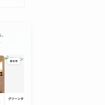
ら、
。
厚木市
茅ヶ崎市
リ
グリーンタウン宮の里
約90㎡のゆとりと明
デ
3LDK「コスモ茅ヶ崎