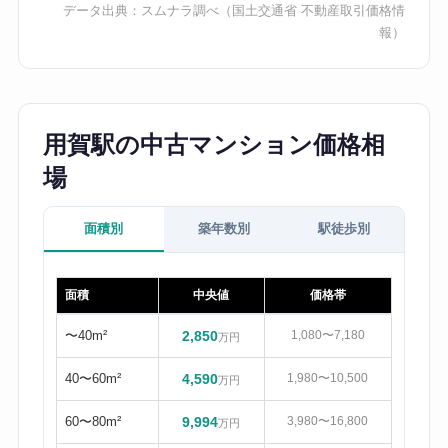
データ出典：
スムナラ調べ
（国土交通省 不動産取引価格情
報）
用賀駅の中古マンション価格相
場
面積別
築年数別
駅徒歩別
面積
中央値
価格帯
〜40m²
2,850
1,080〜7,180
万円
40〜60m²
4,590
1,980〜10,500
万円
60〜80m²
9,994
3,980〜16,800
万円