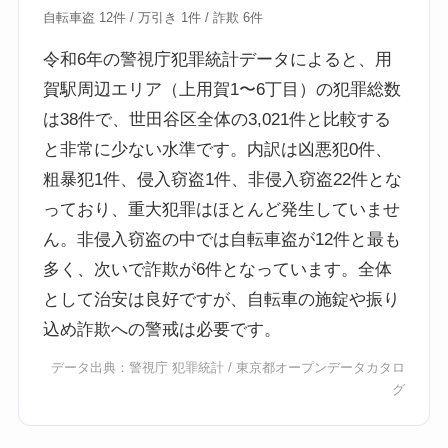
自転車盗 12件 / 万引き 1件 / 詐欺 6件
令和6年の警視庁犯罪統計データによると、用
賀駅周辺エリア（上用賀1〜6丁目）の犯罪総数
は38件で、世田谷区全体の3,021件と比較する
と非常に少ない水準です。内訳は凶悪犯0件、
粗暴犯1件、侵入窃盗1件、非侵入窃盗22件とな
っており、重大犯罪はほとんど発生していませ
ん。非侵入窃盗の中では自転車盗が12件と最も
多く、次いで詐欺が6件となっています。全体
として治安は良好ですが、自転車の施錠や振り
込め詐欺への警戒は必要です。
データ出典：
警視庁 犯罪統計
/
東京都オープンデータカタロ
グ