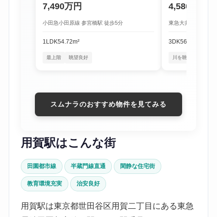
7,490万円
4,580万円
小田急小田原線 参宮橋駅 徒歩5分
東急大井町線 尾山台
1LDK
54.72m²
3DK
56.16m²
最上階
眺望良好
川を眺める暮らし
スムナラのおすすめ物件を見てみる
用賀駅はこんな街
田園都市線
半蔵門線直通
閑静な住宅街
教育環境充実
治安良好
用賀駅は東京都世田谷区用賀二丁目にある東急