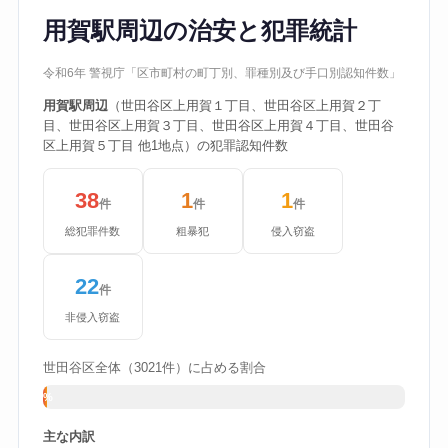
用賀駅周辺の治安と犯罪統計
令和6年 警視庁「区市町村の町丁別、罪種別及び手口別認知件数」
用賀駅周辺
（世田谷区上用賀１丁目、世田谷区上用賀２丁
目、世田谷区上用賀３丁目、世田谷区上用賀４丁目、世田谷
区上用賀５丁目 他1地点）の犯罪認知件数
38
1
1
件
件
件
総犯罪件数
粗暴犯
侵入窃盗
22
件
非侵入窃盗
世田谷区全体（3021件）に占める割合
1%
主な内訳