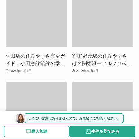
生田駅の住みやすさ完全ガ
YRP野比駅の住みやすさ
イド！小田急線沿線の学生
は？関東唯一アルファベッ
と家族の街、駅前商業充実
ト駅名の街、海と研究施設
2025年10月1日
2025年10月1日
で家賃も手頃
が融合する横須賀の住環境
を徹底解説
しつこい営業はありませんので、お気軽にご相談ください。
購入相談
物件を見てみる