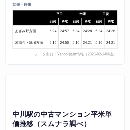
始発・終電
平日
土曜
日祝
始発
終電
始発
終電
始発
終電
あざみ野方面
5:24
24:57
5:24
24:28
5:24
24:28
湘南台・踊場方面
5:16
24:50
5:16
24:21
5:16
24:21
データ出典：
Yahoo!路線情報
（2026-02-14時点）
中川駅の中古マンション平米単
価推移（スムナラ調べ）