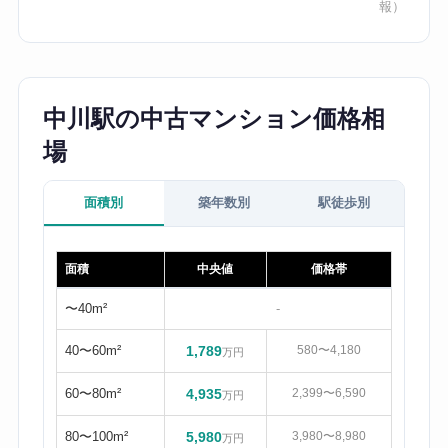
報）
中川駅の中古マンション価格相
場
面積別
築年数別
駅徒歩別
面積
中央値
価格帯
〜40m²
-
40〜60m²
1,789
580〜4,180
万円
60〜80m²
4,935
2,399〜6,590
万円
80〜100m²
5,980
3,980〜8,980
万円