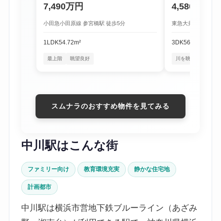
7,490万円
4,580万円
小田急小田原線 参宮橋駅 徒歩5分
東急大井町線 尾山台
1LDK
54.72m²
3DK
56.16m²
最上階
眺望良好
川を眺める暮らし
スムナラのおすすめ物件を見てみる
中川駅はこんな街
ファミリー向け
教育環境充実
静かな住宅地
計画都市
中川駅は横浜市営地下鉄ブルーライン（あざみ