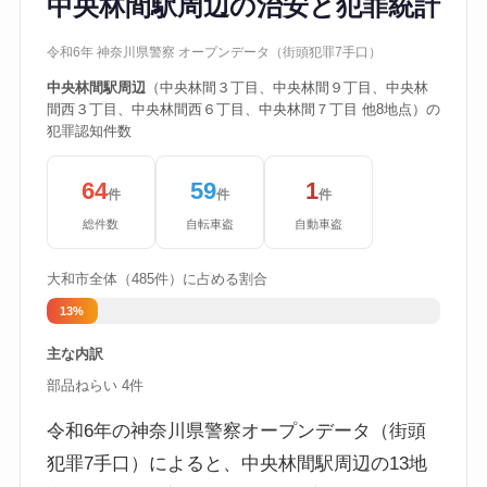
中央林間駅周辺の治安と犯罪統計
令和6年 神奈川県警察 オープンデータ（街頭犯罪7手口）
中央林間駅周辺
（中央林間３丁目、中央林間９丁目、中央林
間西３丁目、中央林間西６丁目、中央林間７丁目 他8地点）の
犯罪認知件数
64
59
1
件
件
件
総件数
自転車盗
自動車盗
大和市全体（485件）に占める割合
13%
主な内訳
部品ねらい 4件
令和6年の神奈川県警察オープンデータ（街頭
犯罪7手口）によると、中央林間駅周辺の13地