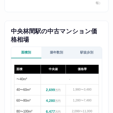
報）
中央林間駅の中古マンション価
格相場
面積別
築年数別
駅徒歩別
面積
中央値
価格帯
〜40m²
-
40〜60m²
2,699
1,980〜3,480
万円
60〜80m²
4,280
1,280〜7,480
万円
80〜100m²
6,477
2,099〜11,000
万円