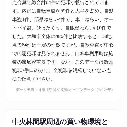
点合算で総合計64件の犯罪が報告されていま
す。内訳は自転車盗が59件と大半を占め、自動
車盗1件、部品ねらい4件で、車上ねらい、オー
トバイ盗、ひったくり、自販機ねらいは0件で
した。大和市全体の485件と比較すると、13地
点で64件は一定の件数ですが、自転車盗が中心
で凶悪犯罪は見られません。自転車利用時は施
錠の徹底が重要です。なお、このデータは街頭
犯罪7手口のみで、全犯罪を網羅していない点
にご留意ください。
データ出典：
神奈川県警察 犯罪オープンデータ
（令和6年）
中央林間駅周辺の買い物環境と