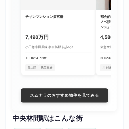
チサンマンション参宮橋
都会的な利便性と
ノベ済み物件「尾
ンス」1階
7,490万円
4,580万円
小田急小田原線 参宮橋駅 徒歩5分
東急大井町線 尾山台
1LDK
54.72m²
3DK
56.16m²
最上階
眺望良好
川を眺める暮らし
スムナラのおすすめ物件を見てみる
中央林間駅はこんな街