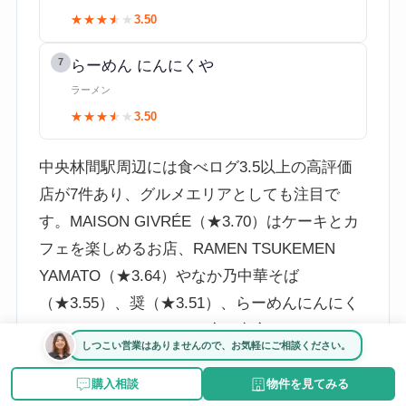
★★★★★
★★★★★
3.50
7
らーめん にんにくや
ラーメン
★★★★★
★★★★★
3.50
中央林間駅周辺には食べログ3.5以上の高評価
店が7件あり、グルメエリアとしても注目で
す。MAISON GIVRÉE（★3.70）はケーキとカ
フェを楽しめるお店、RAMEN TSUKEMEN
YAMATO（★3.64）やなか乃中華そば
（★3.55）、奨（★3.51）、らーめんにんにく
や（★3.50）とラーメン店が充実しています。
しつこい営業はありませんので、お気軽にご相談ください。
すし処なかみぞ（★3.54）では寿司・海鮮を、
EN別邸（★3.50）では居酒屋・野菜料理・海鮮
購入相談
物件を見てみる