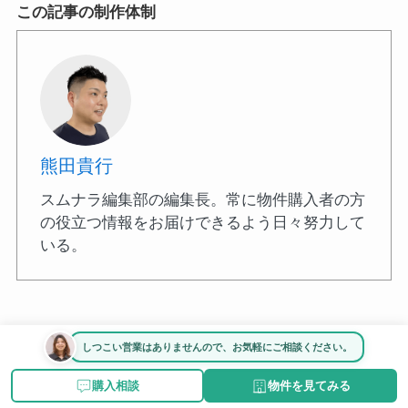
この記事の制作体制
熊田貴行
スムナラ編集部の編集長。常に物件購入者の方
の役立つ情報をお届けできるよう日々努力して
いる。
しつこい営業はありませんので、お気軽にご相談ください。
最寄り駅
1万～5万人未満
JR南武線
川崎市高津区
購入相談
物件を見てみる