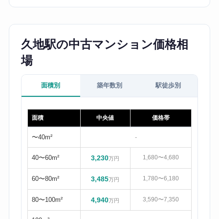
久地駅の中古マンション価格相
場
面積別
築年数別
駅徒歩別
面積
中央値
価格帯
〜40m²
-
40〜60m²
3,230
1,680〜4,680
万円
60〜80m²
3,485
1,780〜6,180
万円
80〜100m²
4,940
3,590〜7,350
万円