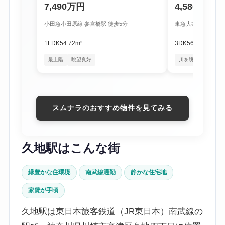
7,490万円
4,580万円
小田急小田原線 参宮橋駅 徒歩5分
東急大井町線 尾山台
1LDK
54.72m²
3DK
56.16m²
最上階
眺望良好
川を眺める暮らし
スムナラのおすすめ物件を見てみる
久地駅はこんな街
緑豊かな住環境
南武線通勤
静かな住宅地
家賃が手頃
久地駅は東日本旅客鉄道（JR東日本）南武線の