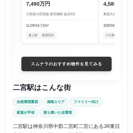
7,490万円
4,580万円
小田急小田原線 参宮橋駅 徒歩5分
東急大井町線 尾山台
1LDK
54.72m²
3DK
56.16m²
最上階
眺望良好
川を眺める暮らし
スムナラのおすすめ物件を見てみる
二宮駅はこんな街
自然環境重視
湘南エリア
ファミリー向け
家賃が手頃
落ち着いた住環境
二宮駅は神奈川県中郡二宮町二宮にあるJR東日