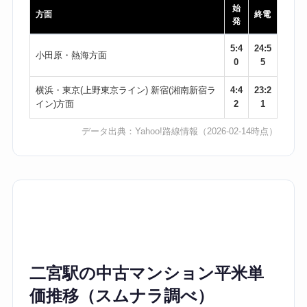
始
方面
終電
発
5:4
24:5
小田原・熱海方面
0
5
横浜・東京(上野東京ライン) 新宿(湘南新宿ラ
4:4
23:2
イン)方面
2
1
データ出典：
Yahoo!路線情報
（2026-02-14時点）
二宮駅の中古マンション平米単
価推移（スムナラ調べ）