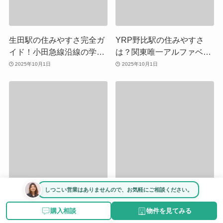
生田駅の住みやすさ完全ガ
YRP野比駅の住みやすさ
イド！小田急線沿線の学生
は？関東唯一アルファベッ
と家族の街、駅前商業充実
ト駅名の街、海と研究施設
2025年10月1日
2025年10月1日
で家賃も手頃
が融合する横須賀の住環境
を徹底解説
しつこい営業はありませんので、お気軽にご相談ください。
はるひ野駅の住みやすさ完
三浦海岸駅の住みやすさ完
全ガイド！2004年開業の新
全ガイド！河津桜が彩る海
購入相談
物件を見てみる
しい街で叶える緑豊かなフ
辺の街、リーズナブルな家
2025年10月1日
2025年10月1日