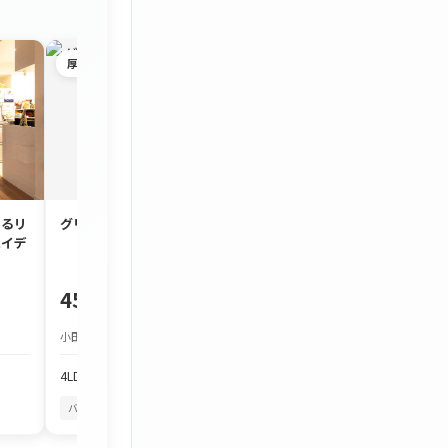
厚木市
茅ヶ崎市
するリ
グリーンタウン宮の里
約90㎡のゆとり
ハイデ
3LDK「コスモ茅
450万円
1,980万円
小田急小田原線 本厚木駅 バス約25分
JR東海道本線 茅ケ崎駅
4LDK
103.97m²
3LDK
86.7m²
バルコニーから花火
四季を感じる
バルコニーから花火