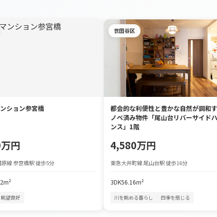
世田谷区
ンション参宮橋
都会的な利便性と豊かな自然が調和
ノベ済み物件「尾山台リバーサイド
ンス」1階
90万円
4,580万円
原線 参宮橋駅 徒歩5分
東急大井町線 尾山台駅 徒歩16分
72m²
3DK
56.16m²
眺望良好
川を眺める暮らし
四季を感じる