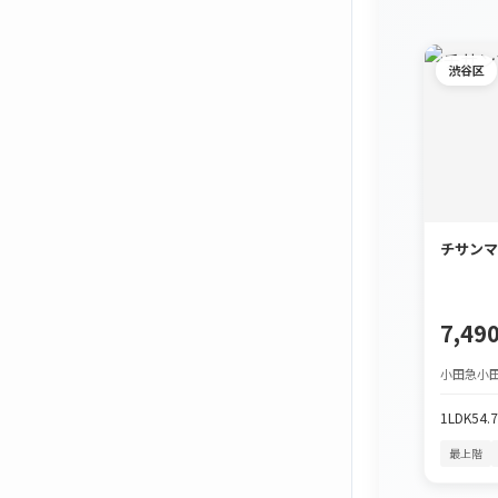
渋谷区
チサンマ
7,4
小田急小田
1LDK
54.
最上階