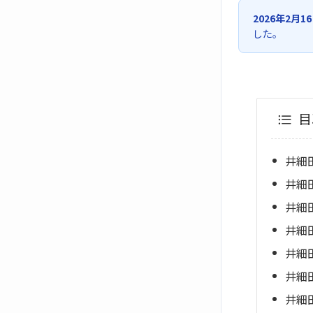
2026年2月1
した。
目
井細
井細
井細
井細
井細
井細
井細