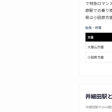
で特急ロマンス
原駅での乗り
発は小田原方面5
始発・終電
方面
大雄山方面
小田原方面
井細田駅
井細田駅の1km