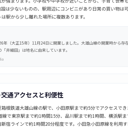
気が強まります。小学校や中学校が近いことから、子育て世帯
施設は少ないものの、駅周辺にコンビニがあり日常の買い物は
トは駅から少し離れた場所に複数あります。
26年（大正15年）11月24日に開業しました。大雄山線の開業時から存
の「井細田」は地名に由来しています。
dia
の交通アクセスと利便性
豆箱根鉄道大雄山線の駅で、小田原駅まで約5分でアクセスでき
道線で東京駅まで約1時間15分、品川駅まで約1時間、横浜駅ま
南新宿ラインで約1時間20分程度です。小田急小田原線を利用