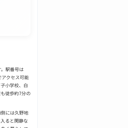
す。駅番号は
でアクセス可能
芦子小学校、白
も徒歩約7分の
南側には久野地
本入ると閑静な