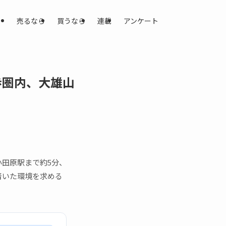
売るなら
買うなら
連載
アンケート
歩圏内、大雄山
田原駅まで約5分、
着いた環境を求める