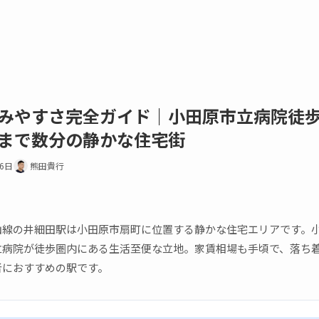
みやすさ完全ガイド｜小田原市立病院徒
まで数分の静かな住宅街
16日
熊田貴行
山線の井細田駅は小田原市扇町に位置する静かな住宅エリアです。小
立病院が徒歩圏内にある生活至便な立地。家賃相場も手頃で、落ち
者におすすめの駅です。