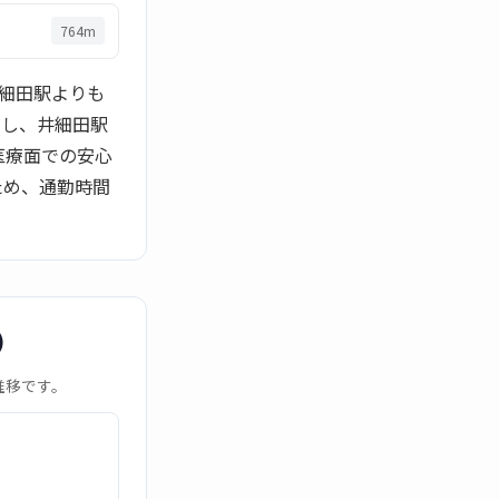
764m
井細田駅よりも
だし、井細田駅
医療面での安心
ため、通勤時間
）
推移です。