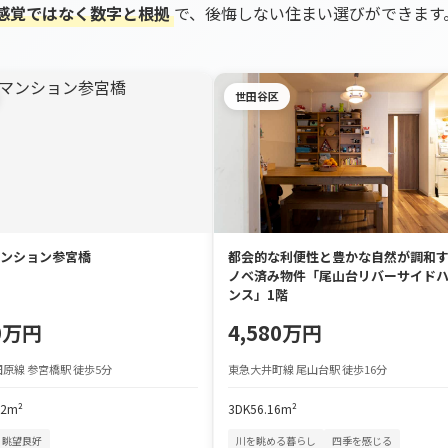
感覚ではなく数字と根拠
で、後悔しない住まい選びができます
世田谷区
ンション参宮橋
都会的な利便性と豊かな自然が調和
ノベ済み物件「尾山台リバーサイド
ンス」1階
90万円
4,580万円
原線 参宮橋駅 徒歩5分
東急大井町線 尾山台駅 徒歩16分
72m²
3DK
56.16m²
眺望良好
川を眺める暮らし
四季を感じる