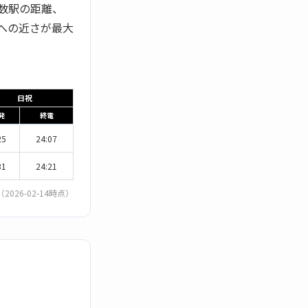
数駅の距離、
への近さが最大
日祝
発
終電
25
24:07
31
24:21
（2026-02-14時点）