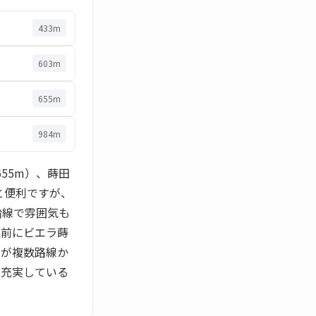
433m
603m
655m
984m
55m）、蒔田
と便利ですが、
沿線で雰囲気も
駅前にビエラ蒔
スが複数路線か
が充実している