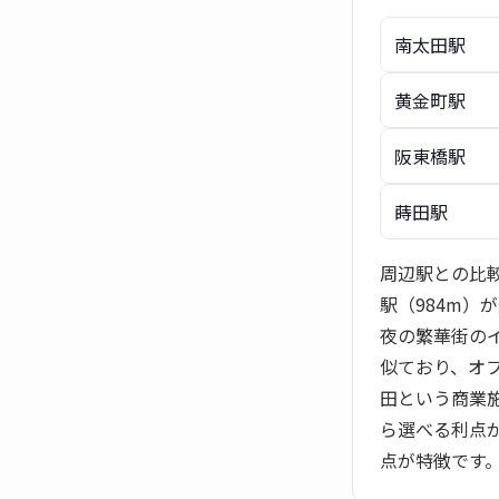
南太田駅
黄金町駅
阪東橋駅
蒔田駅
周辺駅との比較
駅（984m）
夜の繁華街の
似ており、オ
田という商業
ら選べる利点
点が特徴です