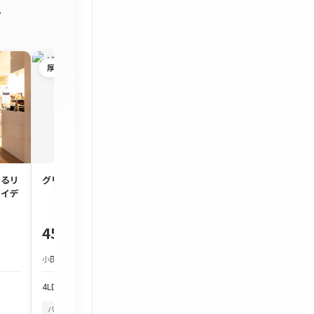
。
厚木市
茅ヶ崎市
するリ
グリーンタウン宮の里
約90㎡のゆとり
ハイデ
3LDK「コスモ茅
450万円
1,980万円
小田急小田原線 本厚木駅 バス約25分
JR東海道本線 茅ケ崎駅
4LDK
103.97m²
3LDK
86.7m²
バルコニーから花火
四季を感じる
バルコニーから花火