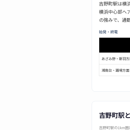
吉野町駅は横
横浜中心部へ
の強みで、通
始発・終電
あざみ野・新羽方
湘南台・踊場方面
吉野町駅
吉野町駅の1km