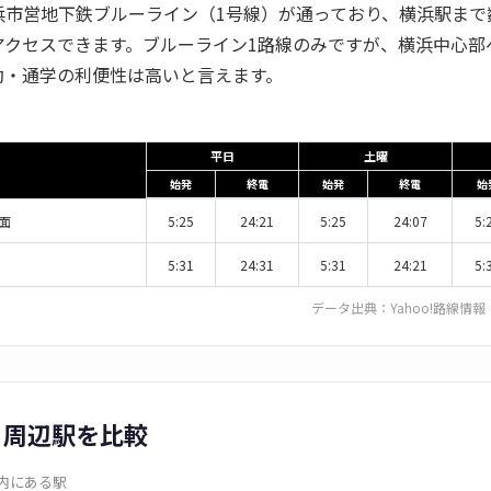
浜市営地下鉄ブルーライン（1号線）が通っており、横浜駅まで
アクセスできます。ブルーライン1路線のみですが、横浜中心部
勤・通学の利便性は高いと言えます。
平日
土曜
始発
終電
始発
終電
始
面
5:25
24:21
5:25
24:07
5:
5:31
24:31
5:31
24:21
5:
データ出典：
Yahoo!路線情報
と周辺駅を比較
圏内にある駅