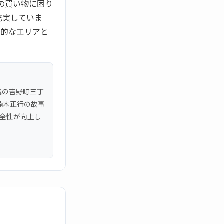
の買い物に困り
充実していま
力的なエリアと
電の吉野町三丁
楠木正行の故事
安全性が向上し