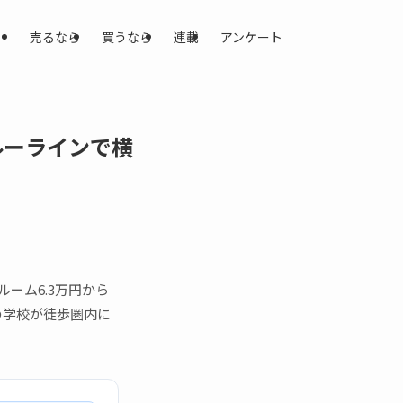
売るなら
買うなら
連載
アンケート
ルーラインで横
ーム6.3万円から
の学校が徒歩圏内に