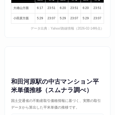
大雄山方面
6:17
23:51
6:20
23:51
6:20
23:51
小田原方面
5:29
23:07
5:29
23:07
5:29
23:07
データ出典：
Yahoo!路線情報
（2026-02-14時点）
和田河原駅の中古マンション平
米単価推移（スムナラ調べ）
国土交通省の不動産取引価格情報に基づく、実際の取引
データから算出した平米単価の推移です。