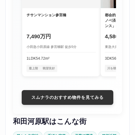
チサンマンション参宮橋
都会的な利便性と
ノベ済み物件「尾
ンス」1階
7,490万円
4,580万円
小田急小田原線 参宮橋駅 徒歩5分
東急大井町線 尾山台
1LDK
54.72m²
3DK
56.16m²
最上階
眺望良好
川を眺める暮らし
スムナラのおすすめ物件を見てみる
和田河原駅はこんな街