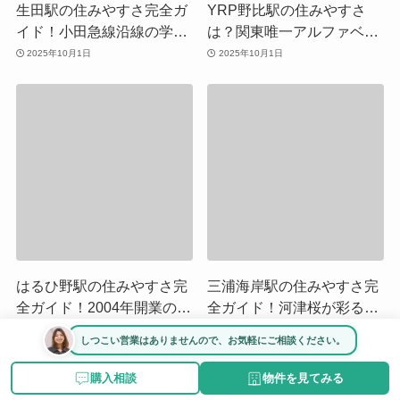
生田駅の住みやすさ完全ガ
YRP野比駅の住みやすさ
イド！小田急線沿線の学生
は？関東唯一アルファベッ
と家族の街、駅前商業充実
ト駅名の街、海と研究施設
2025年10月1日
2025年10月1日
で家賃も手頃
が融合する横須賀の住環境
を徹底解説
はるひ野駅の住みやすさ完
三浦海岸駅の住みやすさ完
全ガイド！2004年開業の新
全ガイド！河津桜が彩る海
しい街で叶える緑豊かなフ
辺の街、リーズナブルな家
2025年10月1日
2025年10月1日
しつこい営業はありませんので、お気軽にご相談ください。
ァミリーライフ
賃と穏やかな暮らしの魅力
購入相談
物件を見てみる