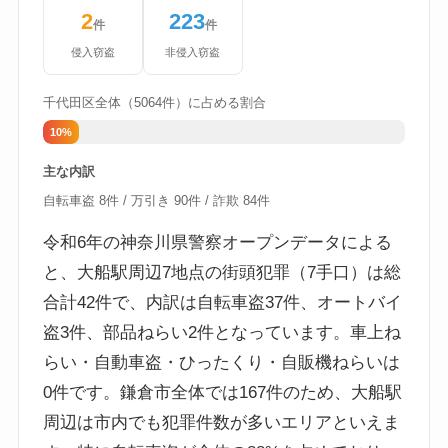
2
223
件
件
侵入窃盗
非侵入窃盗
千代田区全体（5064件）に占める割合
10%
主な内訳
自転車盗 8件 / 万引き 90件 / 詐欺 84件
令和6年の神奈川県警察オープンデータによる
と、大船駅周辺7地点の街頭犯罪（7手口）は総
合計42件で、内訳は自転車盗37件、オートバイ
盗3件、部品ねらい2件となっています。車上ね
らい・自動車盗・ひったくり・自販機ねらいは
0件です。鎌倉市全体では167件のため、大船駅
周辺は市内でも犯罪件数が多いエリアといえま