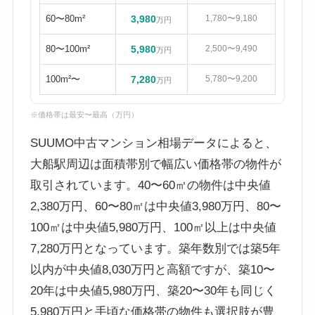
60〜80m²
3,980
1,780〜9,180
万円
80〜100m²
5,980
2,500〜9,490
万円
100m²〜
7,280
5,780〜9,200
万円
※価格帯は最安〜最高（万円）
SUUMO中古マンション相場データによると、
大船駅周辺は面積帯別で幅広い価格帯の物件が
取引されています。40〜60㎡の物件は中央値
2,380万円、60〜80㎡は中央値3,980万円、80〜
100㎡は中央値5,980万円、100㎡以上は中央値
7,280万円となっています。築年数別では築5年
以内が中央値8,030万円と高額ですが、築10〜
20年は中央値5,980万円、築20〜30年も同じく
5,980万円と手頃な価格帯の物件も選択肢が豊