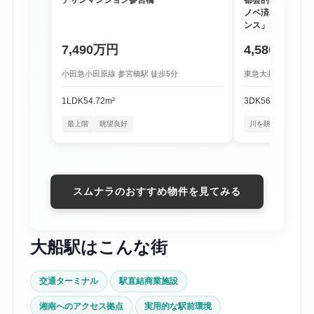
ノベ済み物件「尾
ンス」1階
7,490万円
4,580万円
小田急小田原線 参宮橋駅 徒歩5分
東急大井町線 尾山台
1LDK
54.72m²
3DK
56.16m²
最上階
眺望良好
川を眺める暮らし
スムナラのおすすめ物件を見てみる
大船駅はこんな街
交通ターミナル
駅直結商業施設
湘南へのアクセス拠点
実用的な駅前環境