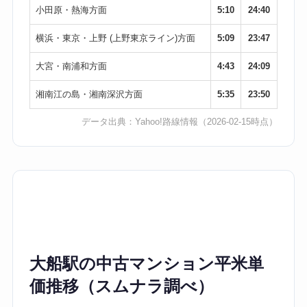
小田原・熱海方面
5:10
24:40
横浜・東京・上野 (上野東京ライン)方面
5:09
23:47
大宮・南浦和方面
4:43
24:09
湘南江の島・湘南深沢方面
5:35
23:50
データ出典：
Yahoo!路線情報
（2026-02-15時点）
大船駅の中古マンション平米単
価推移（スムナラ調べ）