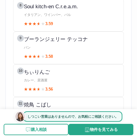
8
Soul kitch-en C.r.e.a.m.
イタリアン、ワインバー、バル
★★★★★
★★★★★
3.59
9
ブーランジェリー テッコナ
パン
★★★★★
★★★★★
3.58
10
ちぃりんご
カレー、居酒屋
★★★★★
★★★★★
3.56
11
焼鳥 こばし
焼き鳥
しつこい営業はありませんので、お気軽にご相談ください。
★★★★★
★★★★★
3.55
購入相談
物件を見てみる
12