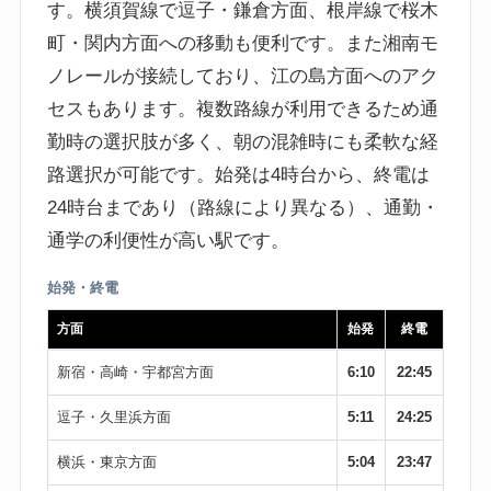
す。横須賀線で逗子・鎌倉方面、根岸線で桜木
町・関内方面への移動も便利です。また湘南モ
ノレールが接続しており、江の島方面へのアク
セスもあります。複数路線が利用できるため通
勤時の選択肢が多く、朝の混雑時にも柔軟な経
路選択が可能です。始発は4時台から、終電は
24時台まであり（路線により異なる）、通勤・
通学の利便性が高い駅です。
始発・終電
方面
始発
終電
新宿・高崎・宇都宮方面
6:10
22:45
逗子・久里浜方面
5:11
24:25
横浜・東京方面
5:04
23:47