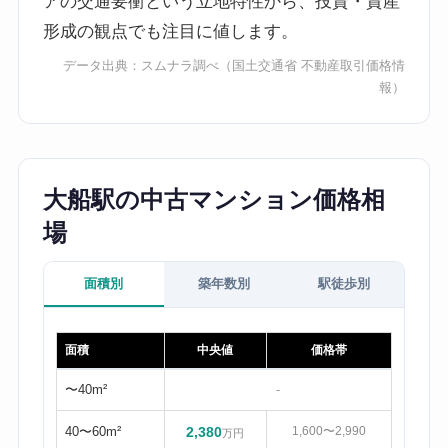
アの交通要衝という立地特性から、投資・資産
形成の観点でも注目に値します。
データ出典：
スムナラ調べ
（国土交通省 不動産取引価格情
報）
大船駅の中古マンション価格相
場
面積別
築年数別
駅徒歩別
面積
中央値
価格帯
〜40m²
-
40〜60m²
2,380
1,600〜2,990
万円