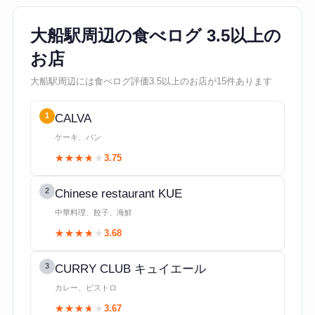
大船駅周辺の食べログ 3.5以上の
お店
大船駅周辺には食べログ評価3.5以上のお店が15件あります
1
CALVA
ケーキ、パン
★★★★★
★★★★★
3.75
2
Chinese restaurant KUE
中華料理、餃子、海鮮
★★★★★
★★★★★
3.68
3
CURRY CLUB キュイエール
カレー、ビストロ
★★★★★
★★★★★
3.67