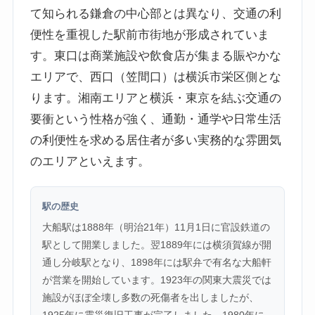
て知られる鎌倉の中心部とは異なり、交通の利
便性を重視した駅前市街地が形成されていま
す。東口は商業施設や飲食店が集まる賑やかな
エリアで、西口（笠間口）は横浜市栄区側とな
ります。湘南エリアと横浜・東京を結ぶ交通の
要衝という性格が強く、通勤・通学や日常生活
の利便性を求める居住者が多い実務的な雰囲気
のエリアといえます。
駅の歴史
大船駅は1888年（明治21年）11月1日に官設鉄道の
駅として開業しました。翌1889年には横須賀線が開
通し分岐駅となり、1898年には駅弁で有名な大船軒
が営業を開始しています。1923年の関東大震災では
施設がほぼ全壊し多数の死傷者を出しましたが、
1925年に震災復旧工事が完了しました。1980年に