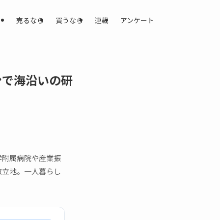
売るなら
買うなら
連載
アンケート
ンで海沿いの研
学附属病院や産業振
数立地。一人暮らし