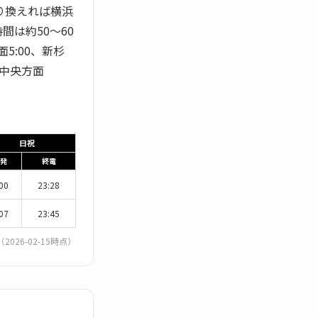
り換えれば横浜
は約50〜60
5:00、新杉
木中央方面
日祝
発
終電
00
23:28
07
23:45
（2026-02-15時点）