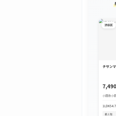
渋谷区
チサンマ
7,4
小田急小田
1LDK
54.
最上階