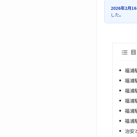
2026年2月1
した。
目
福浦
福浦
福浦
福浦
福浦
福浦
治安