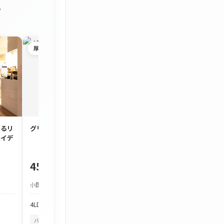
。
厚木市
茅ヶ崎市
するリ
グリーンタウン宮の里
約90㎡のゆとり
ハイデ
3LDK「コスモ茅
450万円
1,980万円
小田急小田原線 本厚木駅 バス約25分
JR東海道本線 茅ケ崎駅
4LDK
103.97m²
3LDK
86.7m²
バルコニーから花火
四季を感じる
バルコニーから花火