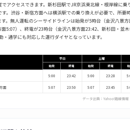
程度でアクセスできます。新杉田駅でJR京浜東北線・根岸線に乗
です。渋谷・新宿方面へは横浜駅での乗り換えが必要で、所要時間
す。無人運転のシーサイドラインは始発が5時台（金沢八景方面
面5:07）、終電が23時台（金沢八景方面23:42、新杉田・並
、通勤・通学にも対応した運行ダイヤとなっています。
平日
土曜
始発
終電
始発
終電
始
5:00
23:42
5:00
23:28
5:
方面
5:07
23:50
5:07
23:45
5:
データ出典：
Yahoo!路線情報