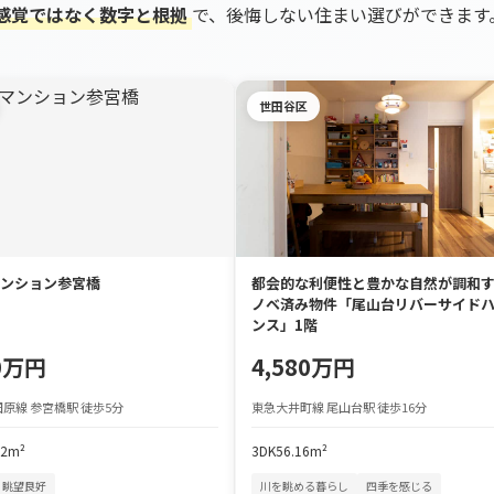
感覚ではなく数字と根拠
で、後悔しない住まい選びができます
世田谷区
ンション参宮橋
都会的な利便性と豊かな自然が調和
ノベ済み物件「尾山台リバーサイド
ンス」1階
90万円
4,580万円
原線 参宮橋駅 徒歩5分
東急大井町線 尾山台駅 徒歩16分
72m²
3DK
56.16m²
眺望良好
川を眺める暮らし
四季を感じる