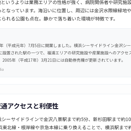
地というよりは業務エリアの性格が強く、病院関係者や研究施
心となっています。海沿いに位置し、周辺には金沢水際線緑地
じられる公園も点在。静かで落ち着いた環境が特徴です。
89年（平成元年）7月5日に開業しました。横浜シーサイドライン金沢シ
に設置された駅の一つで、福浦エリアの研究施設や産業施設へのアクセ
2005年（平成17年）3月21日には自動券売機が更新されています。
dia
交通アクセスと利便性
浜シーサイドラインで金沢八景駅まで約5分、新杉田駅まで約1
京浜東北線・根岸線や京急本線に乗り換えることで、横浜駅まで約