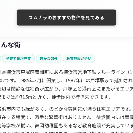
スムナラのおすすめ物件を見てみる
こんな街
子育て環境充実
静かな郊外
教育施設が近い
川県横浜市戸塚区舞岡町にある横浜市営地下鉄ブルーライン（1
07です。1985年3月に開業し、1987年には戸塚駅まで延伸さ
周辺は閑静な住宅街が広がり、戸塚区と港南区にまたがるエリ
までは約715mと近く、徒歩圏内で行き来できます。
横浜市内でも緑が多く、のどかな雰囲気が漂う住宅エリアです
点在する程度で、派手な繁華街はありません。徒歩圏内には舞
高等学校が揃い、舞岡幼稚園もあるなど教育施設が充実してい