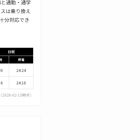
54と通勤・通学
セスは乗り換え
十分対応でき
日祝
発
終電
20
24:24
16
24:10
（2026-02-15時点）