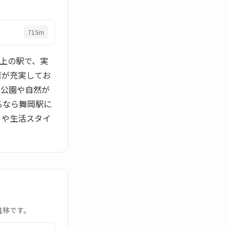
715m
ン上の駅で、実
店が充実してお
は公園や自然が
るなら舞岡駅に
トや生活スタイ
推移です。