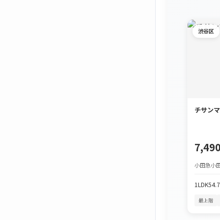
渋谷区
チサンマ
7,4
小田急小田
1LDK
54.
最上階