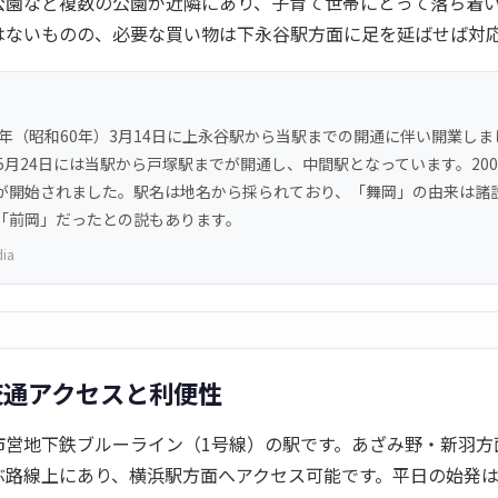
公園など複数の公園が近隣にあり、子育て世帯にとって落ち着
はないものの、必要な買い物は下永谷駅方面に足を延ばせば対
5年（昭和60年）3月14日に上永谷駅から当駅までの開通に伴い開業しまし
5月24日には当駅から戸塚駅までが開通し、中間駅となっています。20
が開始されました。駅名は地名から採られており、「舞岡」の由来は諸
「前岡」だったとの説もあります。
dia
交通アクセスと利便性
市営地下鉄ブルーライン（1号線）の駅です。あざみ野・新羽方
ぶ路線上にあり、横浜駅方面へアクセス可能です。平日の始発