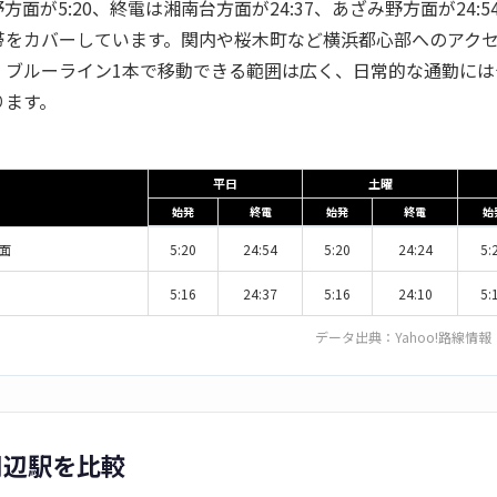
野方面が5:20、終電は湘南台方面が24:37、あざみ野方面が24:
帯をカバーしています。関内や桜木町など横浜都心部へのアク
、ブルーライン1本で移動できる範囲は広く、日常的な通勤には
ります。
平日
土曜
始発
終電
始発
終電
始
面
5:20
24:54
5:20
24:24
5:
5:16
24:37
5:16
24:10
5:
データ出典：
Yahoo!路線情報
周辺駅を比較