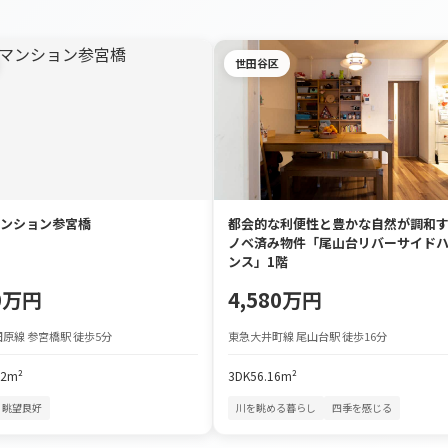
世田谷区
ンション参宮橋
都会的な利便性と豊かな自然が調和
ノベ済み物件「尾山台リバーサイド
ンス」1階
90万円
4,580万円
原線 参宮橋駅 徒歩5分
東急大井町線 尾山台駅 徒歩16分
72m²
3DK
56.16m²
眺望良好
川を眺める暮らし
四季を感じる