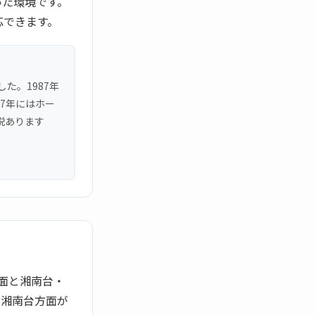
いた環境です。
応できます。
た。1987年
07年にはホー
説あります
面と湘南台・
は湘南台方面が