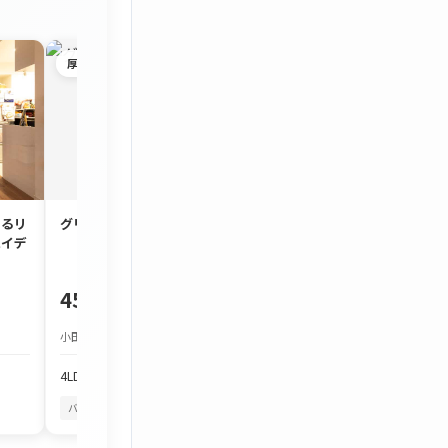
厚木市
茅ヶ崎市
するリ
グリーンタウン宮の里
約90㎡のゆとり
ハイデ
3LDK「コスモ茅
450万円
1,980万円
小田急小田原線 本厚木駅 バス約25分
JR東海道本線 茅ケ崎駅
4LDK
103.97m²
3LDK
86.7m²
バルコニーから花火
四季を感じる
バルコニーから花火