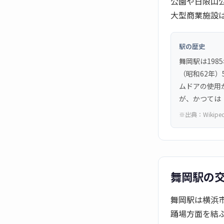
公園や日限山
大型商業施設
駅の歴史
舞岡駅は198
（昭和62年）
ムドアの使用
が、かつては
※出典：
Wikipe
舞岡駅の
舞岡駅は横浜
踊場方面を結