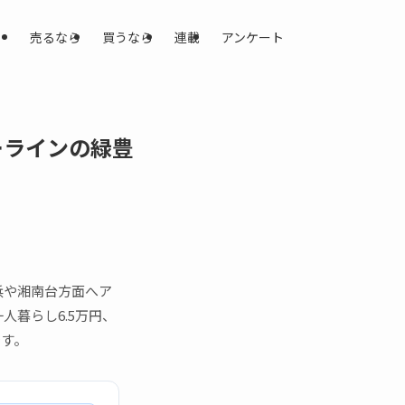
売るなら
買うなら
連載
アンケート
ーラインの緑豊
浜や湘南台方面へア
暮らし6.5万円、
です。