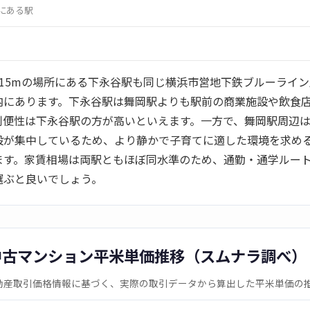
内にある駅
715mの場所にある下永谷駅も同じ横浜市営地下鉄ブルーライ
内にあります。下永谷駅は舞岡駅よりも駅前の商業施設や飲食
利便性は下永谷駅の方が高いといえます。一方で、舞岡駅周辺
設が集中しているため、より静かで子育てに適した環境を求め
ます。家賃相場は両駅ともほぼ同水準のため、通勤・通学ルー
選ぶと良いでしょう。
中古マンション平米単価推移（スムナラ調べ）
動産取引価格情報に基づく、実際の取引データから算出した平米単価の