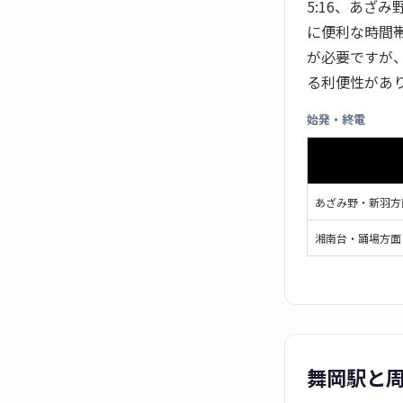
5:16、あざみ
に便利な時間
が必要ですが
る利便性があ
始発・終電
あざみ野・新羽方
湘南台・踊場方面
舞岡駅と