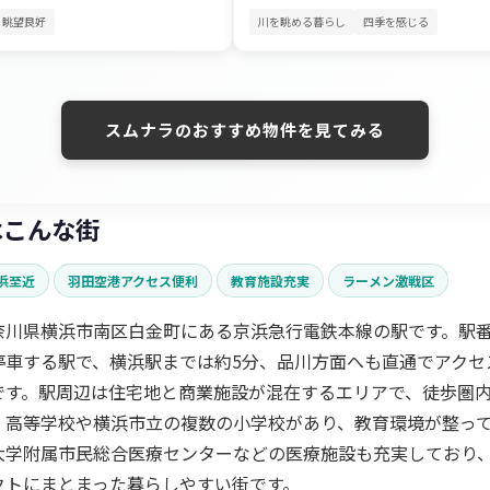
眺望良好
川を眺める暮らし
四季を感じる
スムナラのおすすめ物件を見てみる
はこんな街
浜至近
羽田空港アクセス便利
教育施設充実
ラーメン激戦区
奈川県横浜市南区白金町にある京浜急行電鉄本線の駅です。駅番号
停車する駅で、横浜駅までは約5分、品川方面へも直通でアクセ
です。駅周辺は住宅地と商業施設が混在するエリアで、徒歩圏
・高等学校や横浜市立の複数の小学校があり、教育環境が整っ
大学附属市民総合医療センターなどの医療施設も充実しており
クトにまとまった暮らしやすい街です。