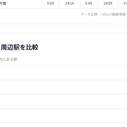
方面
5:09
24:10
5:09
24:09
5:
データ出典：
Yahoo!路線情報
と周辺駅を比較
圏内にある駅