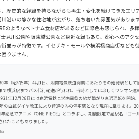
は、歴史的な経緯を持ちながらも再生・変化を続けてきたエリ
岡川沿いの静かな住宅地が広がり、落ち着いた雰囲気がありま
STOREのようなベトナム食材店があるなど国際色も感じられ、多
富士見川公園や阪東橋公園など身近な緑もあり、都心へのアク
る街並みが特徴です。イセザキ・モールや横浜橋商店街なども
は困りません。
930年（昭和5年）4月1日、湘南電気鉄道開業にあたりその始発駅として
まで横浜駅までバス代行輸送が行われ、当時としては珍しくワンマン運
1931年12月26日には京浜電鉄と湘南電鉄の線が繋がり直通運転を開始
99年の白紙ダイヤ改正により普通のみの停車駅となり現在に至ります。20
周年記念でアニメ『ONE PIECE』とコラボし、期間限定で副駅名「ゴー
されたこともありました。
dia