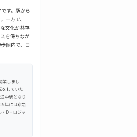
アです。駅から
す。一方で、
様な文化が共存
セスを保ちなが
徒歩圏内で、日
開業しまし
転をしていた
、途中駅となり
19年には京急
ル・D・ロジャ