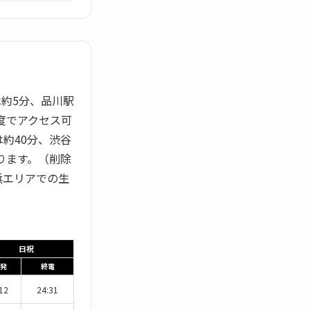
約5分、品川駅
度でアクセス可
約40分、渋谷
ります。（削除
浜エリアでの生
日祝
発
終電
12
24:31