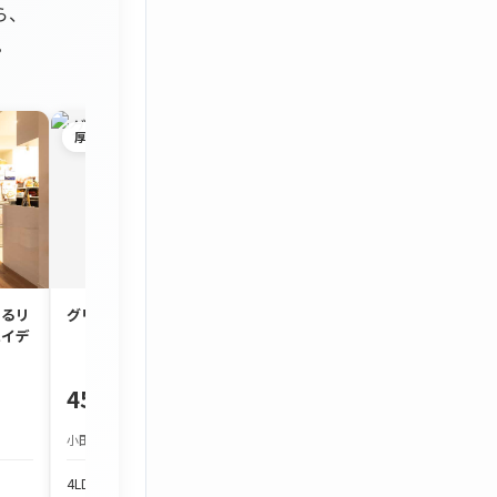
ら、
。
厚木市
茅ヶ崎市
するリ
グリーンタウン宮の里
約90㎡のゆとり
ハイデ
3LDK「コスモ茅
450万円
1,980万円
小田急小田原線 本厚木駅 バス約25分
JR東海道本線 茅ケ崎駅
4LDK
103.97m²
3LDK
86.7m²