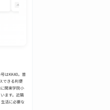
バルコニーから花火
四季を感じる
バルコニーから花火
はKK40。普
スできる利便
内に関東学院小
ています。近隣
、生活に必要な