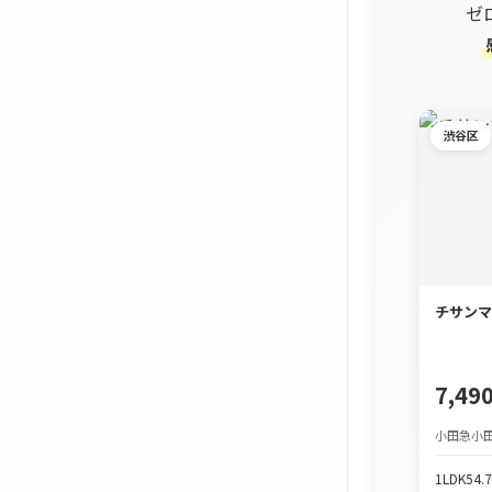
ゼ
渋谷区
チサンマ
7,4
小田急小田
1LDK
54.