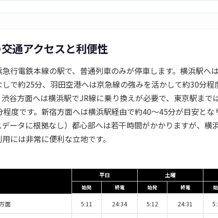
の交通アクセスと利便性
浜急行電鉄本線の駅で、普通列車のみが停車します。横浜駅へは
なしで約25分、羽田空港へは京急線の強みを活かして約30分程
・渋谷方面へは横浜駅でJR線に乗り換えが必要で、東京駅までは
分程度です。新宿方面へは横浜駅経由で約40〜45分が目安とな
スデータに根拠なし）都心部へは若干時間がかかりますが、横
利用には非常に便利な立地です。
平日
土曜
始発
終電
始発
終電
始
方面
5:11
24:34
5:12
24:31
5: