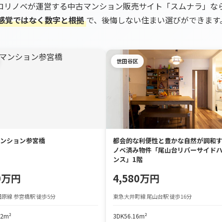
ロリノベが運営する中古マンション販売サイト「スムナラ」な
感覚ではなく数字と根拠
で、後悔しない住まい選びができます
世田谷区
ンション参宮橋
都会的な利便性と豊かな自然が調和
ノベ済み物件「尾山台リバーサイド
ンス」1階
90万円
4,580万円
原線 参宮橋駅 徒歩5分
東急大井町線 尾山台駅 徒歩16分
72m²
3DK
56.16m²