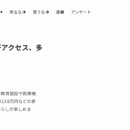
売るなら
買うなら
連載
アンケート
好アクセス、多
の教育施設や医療機
13.8万円などの家
暮らしが楽しめま