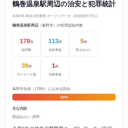
鶴巻温泉駅周辺の治安と犯罪統計
令和6年 神奈川県警察 オープンデータ（街頭犯罪7手口）
鶴巻温泉駅周辺
（秦野市）の犯罪認知件数
178
113
5
件
件
件
総件数
自転車盗
車上ねらい
39
1
件
件
オートバイ盗
自動車盗
秦野市全体（178件）に占める割合
100%
主な内訳
部品ねらい 20件