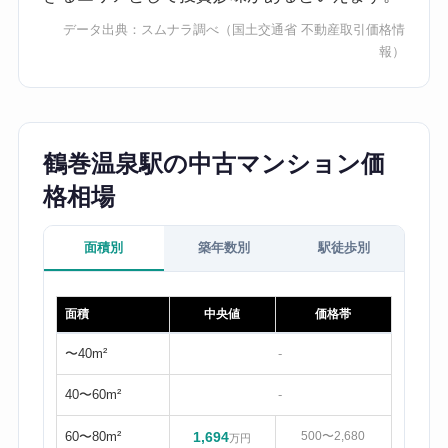
データ出典：
スムナラ調べ
（国土交通省 不動産取引価格情
報）
鶴巻温泉駅の中古マンション価
格相場
面積別
築年数別
駅徒歩別
面積
中央値
価格帯
〜40m²
-
40〜60m²
-
60〜80m²
1,694
500〜2,680
万円