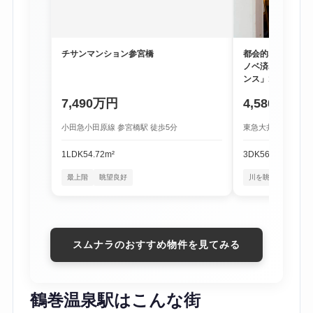
チサンマンション参宮橋
都会的な利便性と
ノベ済み物件「尾
ンス」1階
7,490万円
4,580万円
小田急小田原線 参宮橋駅 徒歩5分
東急大井町線 尾山台
1LDK
54.72m²
3DK
56.16m²
最上階
眺望良好
川を眺める暮らし
スムナラのおすすめ物件を見てみる
鶴巻温泉駅はこんな街