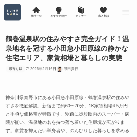
物件一覧
おすすめ物件
セミナー
購入相談
鶴巻温泉駅の住みやすさ完全ガイド！温
泉地名を冠する小田急小田原線の静かな
住宅エリア、家賃相場と暮らしの実態
2026年2月16日
熊田貴行
最寄り駅
神奈川県秦野市にある小田急小田原線・鶴巻温泉駅の住みや
すさを徹底解説。新宿まで約60〜70分、1K家賃相場4.5万円
と手頃な価格帯が特徴です。駅前に徒歩圏内のスーパー・病
院が揃い、温泉地の名を持つ落ち着いた住環境が広がりま
す。家賃を抑えたい単身者や、のんびりした暮らしを求める