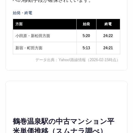
への移動手段が確保されています。
始発・終電
方面
始発
終電
小田原・新松田方面
5:20
24:22
新宿・町田方面
5:13
24:21
データ出典：
Yahoo!路線情報
（2026-02-15時点）
鶴巻温泉駅の中古マンション平
米単価推移（スムナラ調べ）