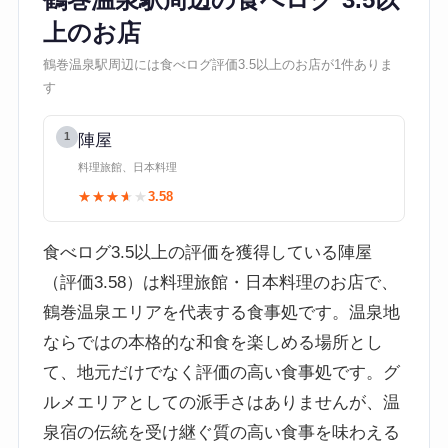
上のお店
鶴巻温泉駅周辺には食べログ評価3.5以上のお店が1件ありま
す
1
陣屋
料理旅館、日本料理
★★★★★
★★★★★
3.58
食べログ3.5以上の評価を獲得している陣屋
（評価3.58）は料理旅館・日本料理のお店で、
鶴巻温泉エリアを代表する食事処です。温泉地
ならではの本格的な和食を楽しめる場所とし
て、地元だけでなく評価の高い食事処です。グ
ルメエリアとしての派手さはありませんが、温
泉宿の伝統を受け継ぐ質の高い食事を味わえる