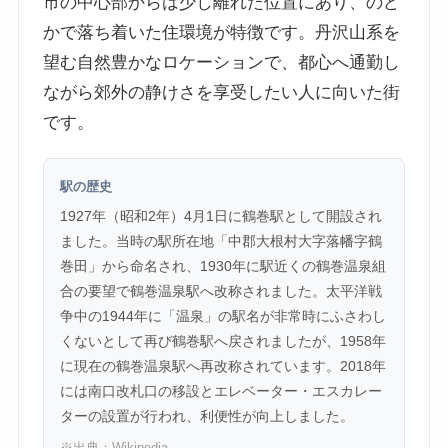
市の中心部からは少し離れた位置にあり、のど
かで落ち着いた住環境が特徴です。丹沢山系を
望む自然豊かなロケーションで、都心へ通勤し
ながら郊外の静けさを享受したい人に向いた街
です。
駅の歴史
1927年（昭和2年）4月1日に鶴巻駅として開設され
ました。当時の駅所在地「中郡大根村大字落幡字鶴
巻田」から命名され、1930年に駅近くの鶴巻温泉組
合の要望で鶴巻温泉駅へ改称されました。太平洋戦
争中の1944年に「温泉」の駅名が非常時にふさわし
くないとして再び鶴巻駅へ戻されましたが、1958年
に現在の鶴巻温泉駅へ再改称されています。2018年
には南口改札口の移設とエレベーター・エスカレー
ターの設置が行われ、利便性が向上しました。
※出典：
Wikipedia