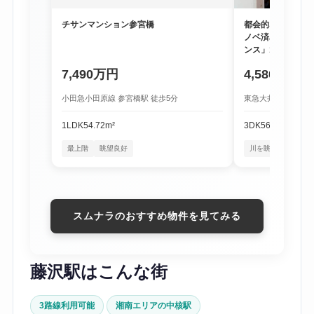
チサンマンション参宮橋
都会的な利便性と
ノベ済み物件「尾
ンス」1階
7,490万円
4,580万円
小田急小田原線 参宮橋駅 徒歩5分
東急大井町線 尾山台
1LDK
54.72m²
3DK
56.16m²
最上階
眺望良好
川を眺める暮らし
スムナラのおすすめ物件を見てみる
藤沢駅はこんな街
3路線利用可能
湘南エリアの中核駅