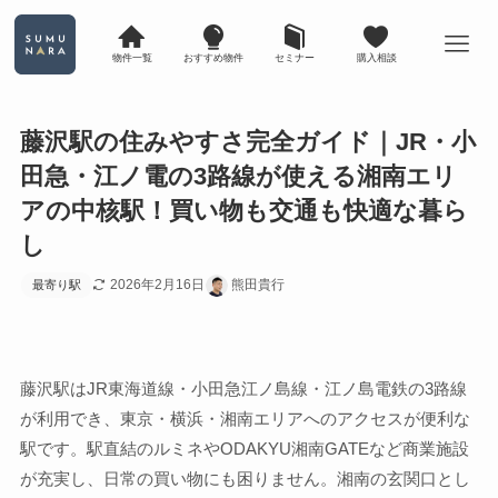
物件一覧
おすすめ物件
セミナー
購入相談
藤沢駅の住みやすさ完全ガイド｜JR・小
田急・江ノ電の3路線が使える湘南エリ
アの中核駅！買い物も交通も快適な暮ら
し
2026年2月16日
熊田貴行
最寄り駅
藤沢駅はJR東海道線・小田急江ノ島線・江ノ島電鉄の3路線
が利用でき、東京・横浜・湘南エリアへのアクセスが便利な
駅です。駅直結のルミネやODAKYU湘南GATEなど商業施設
が充実し、日常の買い物にも困りません。湘南の玄関口とし