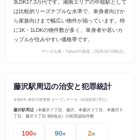
3LDK17.3万円です。湘南エリアの中核駅として
は比較的リーズナブルな水準で、単身者向けか
ら家族向けまで幅広い物件が揃っています。特
に1K・1LDKの物件数が多く、単身者や若いカ
ップルが住みやすい価格帯です。
データ出典：
Yahoo!不動産
（2026-02-15時点）
藤沢駅周辺の治安と犯罪統計
令和6年 神奈川県警察 オープンデータ（街頭犯罪7手口）
藤沢駅周辺
（本藤沢７丁目、藤沢、本藤沢３丁目、本藤沢５
丁目、藤沢５丁目 他6地点）の犯罪認知件数
100
90
2
件
件
件