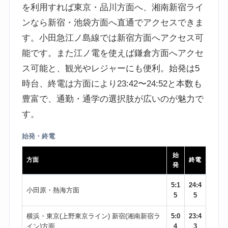
を利用すれば東京・品川方面へ、湘南新宿ライ
ンなら新宿・池袋方面へ直通でアクセスできま
す。小田急江ノ島線では新宿方面へアクセス可
能です。また江ノ電を使えば鎌倉方面へアクセ
ス可能と、観光やレジャーにも便利。始発は5
時台、終電は方面により23:42〜24:52と本数も
豊富で、通勤・通学の選択肢が広いのが魅力で
す。
始発・終電
始
方面
終電
発
5:1
24:4
小田原・熱海方面
5
5
横浜・東京(上野東京ライン) 新宿(湘南新宿ラ
5:0
23:4
イン)方面
4
3