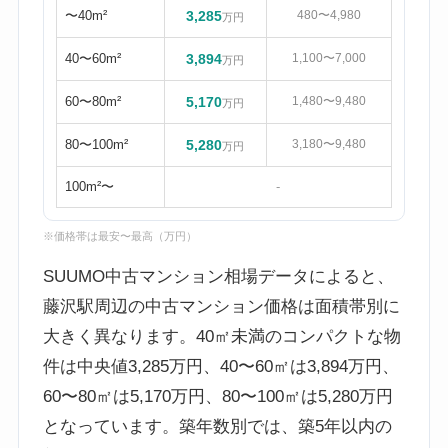
〜40m²
3,285
480〜4,980
万円
40〜60m²
3,894
1,100〜7,000
万円
60〜80m²
5,170
1,480〜9,480
万円
80〜100m²
5,280
3,180〜9,480
万円
100m²〜
-
※価格帯は最安〜最高（万円）
SUUMO中古マンション相場データによると、
藤沢駅周辺の中古マンション価格は面積帯別に
大きく異なります。40㎡未満のコンパクトな物
件は中央値3,285万円、40〜60㎡は3,894万円、
60〜80㎡は5,170万円、80〜100㎡は5,280万円
となっています。築年数別では、築5年以内の