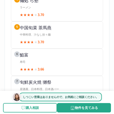
麺処 ら塾
ラーメン
★★★★★
★★★★★
3.70
5
中国旬菜 茶馬燕
中華料理、汁なし担々麺
★★★★★
★★★★★
3.70
6
鮨富
寿司
★★★★★
★★★★★
3.66
7
旬鮮炭火焼 獺祭
居酒屋、日本料理、日本酒バー
★★★★★
★★★★★
3.62
しつこい営業はありませんので、お気軽にご相談ください。
購入相談
物件を見てみる
8
Ristorante Ecru