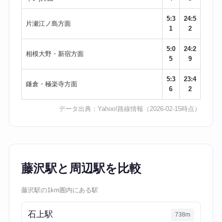
5:3
24:5
片瀬江ノ島方面
1
2
5:0
24:2
相模大野・新宿方面
5
9
5:3
23:4
鎌倉・極楽寺方面
6
2
データ出典：
Yahoo!路線情報
（2026-02-15時点）
藤沢駅と周辺駅を比較
藤沢駅の1km圏内にある駅
石上駅
738m