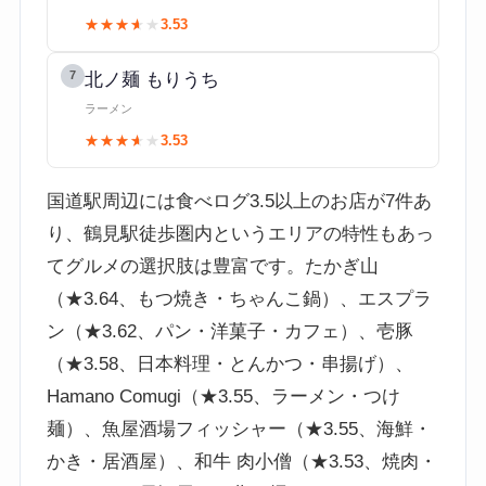
★★★★★
★★★★★
3.53
7
北ノ麺 もりうち
ラーメン
★★★★★
★★★★★
3.53
国道駅周辺には食べログ3.5以上のお店が7件あ
り、鶴見駅徒歩圏内というエリアの特性もあっ
てグルメの選択肢は豊富です。たかぎ山
（★3.64、もつ焼き・ちゃんこ鍋）、エスプラ
ン（★3.62、パン・洋菓子・カフェ）、壱豚
（★3.58、日本料理・とんかつ・串揚げ）、
Hamano Comugi（★3.55、ラーメン・つけ
麺）、魚屋酒場フィッシャー（★3.55、海鮮・
かき・居酒屋）、和牛 肉小僧（★3.53、焼肉・