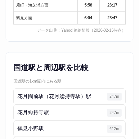
扇町・海芝浦方面
5:58
23:17
鶴見方面
6:04
23:47
データ出典：
Yahoo!路線情報
（2026-02-15時点）
国道駅と周辺駅を比較
国道駅の1km圏内にある駅
花月園前駅（花月総持寺駅）駅
247m
花月総持寺駅
247m
鶴見小野駅
612m