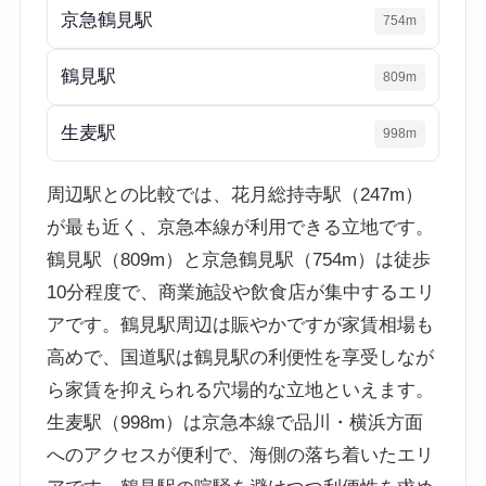
京急鶴見駅
754m
鶴見駅
809m
生麦駅
998m
周辺駅との比較では、花月総持寺駅（247m）
が最も近く、京急本線が利用できる立地です。
鶴見駅（809m）と京急鶴見駅（754m）は徒歩
10分程度で、商業施設や飲食店が集中するエリ
アです。鶴見駅周辺は賑やかですが家賃相場も
高めで、国道駅は鶴見駅の利便性を享受しなが
ら家賃を抑えられる穴場的な立地といえます。
生麦駅（998m）は京急本線で品川・横浜方面
へのアクセスが便利で、海側の落ち着いたエリ