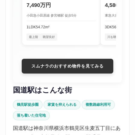
7,490万円
4,580万円
小田急小田原線 参宮橋駅 徒歩5分
東急大井町線 尾山台
1LDK
54.72m²
3DK
56.16m²
最上階
眺望良好
川を眺める暮らし
スムナラのおすすめ物件を見てみる
国道駅はこんな街
鶴見駅徒歩圏
家賃を抑えられる
複数路線利用可
落ち着いた住宅地
国道駅は神奈川県横浜市鶴見区生麦五丁目にあ