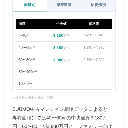
面積別
築年数別
駅徒歩別
面積
中央値
価格帯
〜40m²
1,150
520〜2,180
万円
40〜60m²
3,180
1,290〜4,990
万円
60〜80m²
3,980
2,280〜7,500
万円
80〜100m²
-
100m²〜
-
※価格帯は最安〜最高（万円）
SUUMO中古マンション相場データによると、
専有面積別では40〜60㎡の中央値が3,180万
円、60〜80㎡が3,980万円と、ファミリー向け