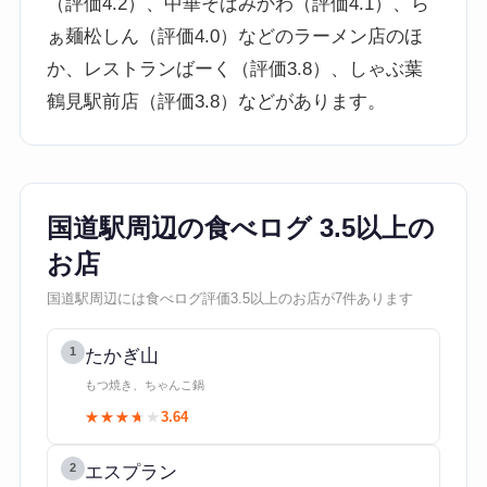
（評価4.2）、中華そばみかわ（評価4.1）、ら
ぁ麺松しん（評価4.0）などのラーメン店のほ
か、レストランばーく（評価3.8）、しゃぶ葉
鶴見駅前店（評価3.8）などがあります。
国道駅周辺の食べログ 3.5以上の
お店
国道駅周辺には食べログ評価3.5以上のお店が7件あります
1
たかぎ山
もつ焼き、ちゃんこ鍋
★★★★★
★★★★★
3.64
2
エスプラン