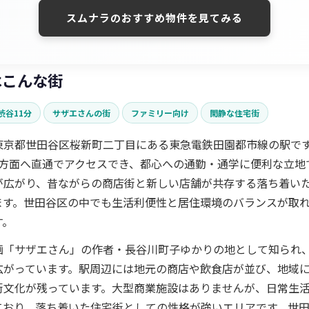
スムナラのおすすめ物件を見てみる
はこんな街
渋谷11分
サザエさんの街
ファミリー向け
閑静な住宅街
東京都世田谷区桜新町二丁目にある東急電鉄田園都市線の駅で
渋谷方面へ直通でアクセスでき、都心への通勤・通学に便利な立地
が広がり、昔ながらの商店街と新しい店舗が共存する落ち着い
ます。世田谷区の中でも生活利便性と居住環境のバランスが取
す。
画「サザエさん」の作者・長谷川町子ゆかりの地として知られ
広がっています。駅周辺には地元の商店や飲食店が並び、地域
街文化が残っています。大型商業施設はありませんが、日常生
ており、落ち着いた住宅街としての性格が強いエリアです。世