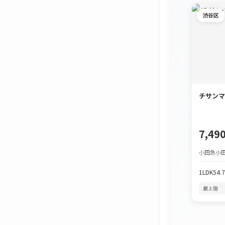
渋谷区
チサンマ
7,4
小田急小田
1LDK
54.
最上階