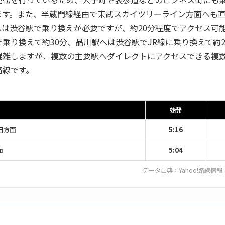
ます。また、半蔵門線経由で東武スカイツリーライン方面へも
へは渋谷駅で乗り換えが必要ですが、約20分程度でアクセス可
乗り換えて約30分、品川駅へは渋谷駅でJR線に乗り換えて約2
混雑しますが、複数の主要駅へダイレクトにアクセスできる複
路線です。
始発
田方面
5:16
面
5:04
データ出典：
Yahoo!路線情報