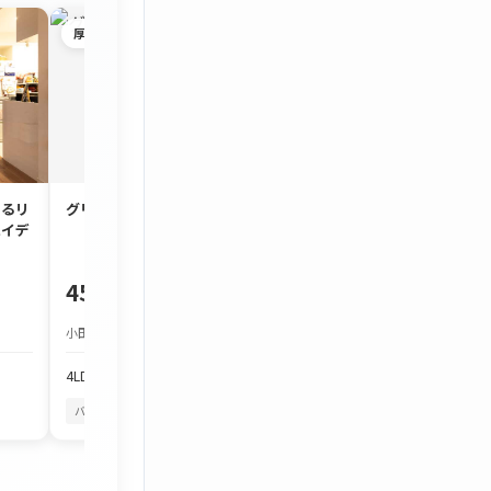
厚木市
茅ヶ崎市
するリ
グリーンタウン宮の里
約90㎡のゆとり
ハイデ
3LDK「コスモ茅
450万円
1,980万円
小田急小田原線 本厚木駅 バス約25分
JR東海道本線 茅ケ崎駅
4LDK
103.97m²
3LDK
86.7m²
バルコニーから花火
四季を感じる
バルコニーから花火