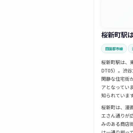
桜新町駅
田園都市線
桜新町駅は、
DT05）。
閑静な住宅街
アとなってい
知られていま
桜新町は、漫
エさん通りが
みのある商店
は一通り揃っ