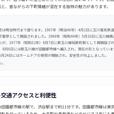
気と、昔ながらの下町情緒が混在する独特の魅力があります。
史は明治時代まで遡ります。1907年（明治40年）4月1日に玉川電気鉄
町電停として開設されました。1969年（昭和44年）5月10日に玉川線
が、1977年（昭和52年）4月7日に新玉川線桜新町駅として再開設され
年）8月6日には新玉川線が田園都市線へ編入され、現在の形となっています
）6月24日にはホームドアの使用が開始され、安全性が向上しました。
dia
の交通アクセスと利便性
急田園都市線の駅で、渋谷駅まで約11分です。田園都市線は東
運転を行っているため、大手町や表参道などのビジネス街にも