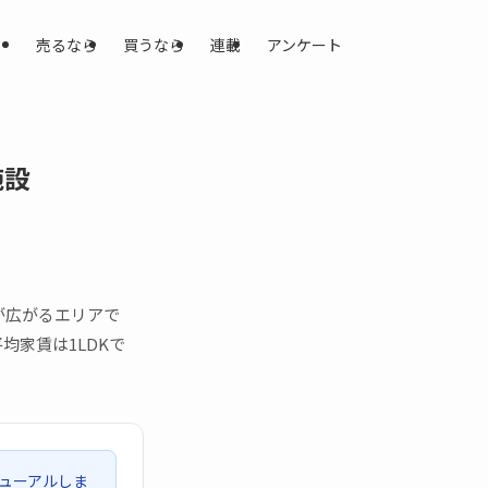
売るなら
買うなら
連載
アンケート
施設
が広がるエリアで
家賃は1LDKで
ューアルしま