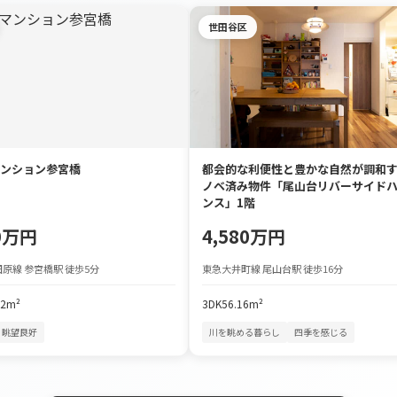
世田谷区
ンション参宮橋
都会的な利便性と豊かな自然が調和
ノベ済み物件「尾山台リバーサイド
ンス」1階
90万円
4,580万円
原線 参宮橋駅 徒歩5分
東急大井町線 尾山台駅 徒歩16分
72m²
3DK
56.16m²
眺望良好
川を眺める暮らし
四季を感じる