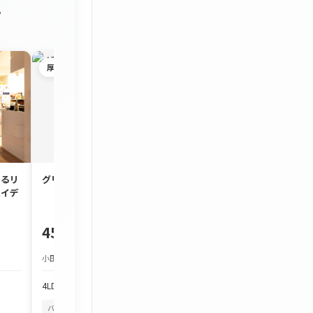
。
厚木市
茅ヶ崎市
するリ
グリーンタウン宮の里
約90㎡のゆとり
ハイデ
3LDK「コスモ茅
450万円
1,980万円
小田急小田原線 本厚木駅 バス約25分
JR東海道本線 茅ケ崎駅
4LDK
103.97m²
3LDK
86.7m²
バルコニーから花火
四季を感じる
バルコニーから花火