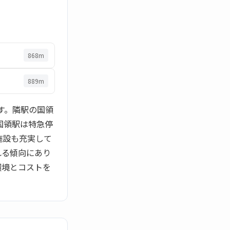
868m
889m
です。隣駅の国領
国領駅は特急停
施設も充実して
れる傾向にあり
環境とコストを