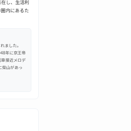
点在し、生活利
歩圏内にあるた
されました。
948年に京王帝
列車接近メロデ
に柴山があっ