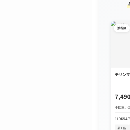
渋谷区
チサンマ
7,4
小田急小田
1LDK
54.
最上階