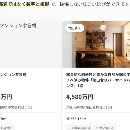
感覚ではなく数字と根拠
で、後悔しない住まい選びができます
世田谷区
ンション参宮橋
都会的な利便性と豊かな自然が調和
ノベ済み物件「尾山台リバーサイド
ンス」1階
90万円
4,580万円
原線 参宮橋駅 徒歩5分
東急大井町線 尾山台駅 徒歩16分
72m²
3DK
56.16m²
眺望良好
川を眺める暮らし
四季を感じる