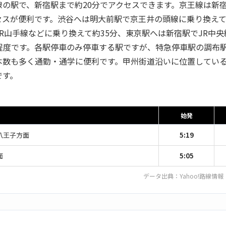
線の駅で、新宿駅まで約20分でアクセスできます。京王線は新
セスが便利です。渋谷へは明大前駅で京王井の頭線に乗り換えて
R山手線などに乗り換えて約35分、東京駅へは新宿駅でJR中
分程度です。各駅停車のみ停車する駅ですが、特急停車駅の調布
本数も多く通勤・通学に便利です。甲州街道沿いに位置してい
です。
始発
八王子方面
5:19
面
5:05
データ出典：
Yahoo!路線情報