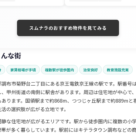
スムナラのおすすめ物件を見てみる
こんな街
分
家賃相場が手頃
複数駅が徒歩圏内
治安良好
教育施設充実
都調布市菊野台二丁目にある京王電鉄京王線の駅です。駅番号はK
し、甲州街道の南側に駅舎があります。周辺は住宅地が中心で
あります。国領駅まで約868m、つつじヶ丘駅まで約889mと
生活の選択肢が広がる立地です。
閑静な住宅地が広がるエリアです。駅から徒歩圏内に複数の小
世帯が多く暮らしています。駅前にはキテラタウン調布などの