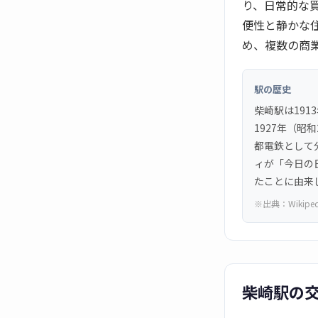
り、日常的な
便性と静かな
め、複数の商
駅の歴史
柴崎駅は19
1927年（昭
都電鉄として分
ィが「今日の
たことに由来
※出典：
Wikipe
柴崎駅の