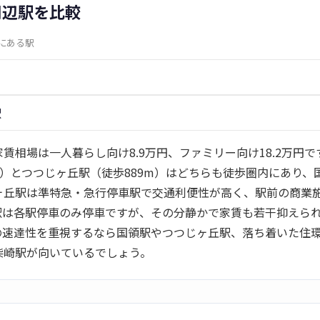
周辺駅を比較
内にある駅
駅
賃相場は一人暮らし向け8.9万円、ファミリー向け18.2万円
m）とつつじヶ丘駅（徒歩889m）はどちらも徒歩圏内にあり、
ヶ丘駅は準特急・急行停車駅で交通利便性が高く、駅前の商業
駅は各駅停車のみ停車ですが、その分静かで家賃も若干抑えら
の速達性を重視するなら国領駅やつつじヶ丘駅、落ち着いた住
柴崎駅が向いているでしょう。