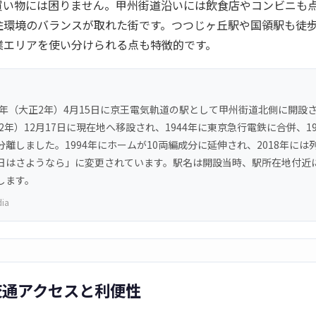
買い物には困りません。甲州街道沿いには飲食店やコンビニも
住環境のバランスが取れた街です。つつじヶ丘駅や国領駅も徒
業エリアを使い分けられる点も特徴的です。
13年（大正2年）4月15日に京王電気軌道の駅として甲州街道北側に開設
和2年）12月17日に現在地へ移設され、1944年に東京急行電鉄に合併、1
離しました。1994年にホームが10両編成分に延伸され、2018年には
日はさようなら」に変更されています。駅名は開設当時、駅所在地付近
します。
dia
交通アクセスと利便性