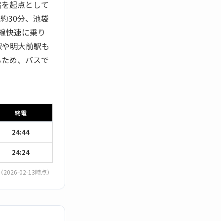
宿を起点として
約30分、池袋
央線快速に乗り
駅や明大前駅も
るため、バスで
終電
24:44
24:24
（2026-02-13時点）