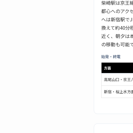
柴崎駅は京王
都心へのアク
へは新宿駅でJ
換えて約40
近く、朝夕は
の移動も可能
始発・終電
方面
高尾山口・京王
新宿・桜上水方