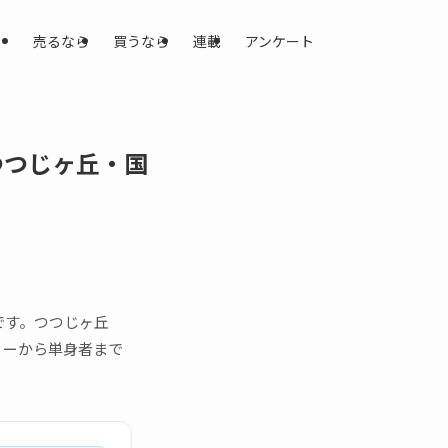
売るなら
買うなら
連載
アンケート
つつじヶ丘・国
です。つつじヶ丘
リーから単身者まで