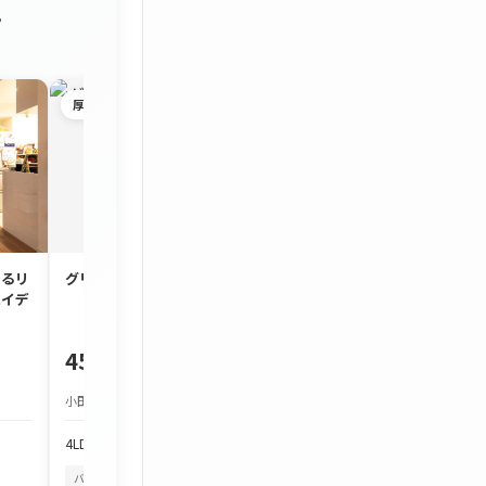
。
厚木市
茅ヶ崎市
するリ
グリーンタウン宮の里
約90㎡のゆとり
ハイデ
3LDK「コスモ茅
450万円
1,980万円
小田急小田原線 本厚木駅 バス約25分
JR東海道本線 茅ケ崎駅
4LDK
103.97m²
3LDK
86.7m²
バルコニーから花火
四季を感じる
バルコニーから花火