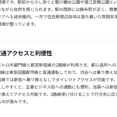
環境です。駅前から少し歩くと竪川親水公園や猿江恩賜公園と
心ながら自然を感じられます。駅の西側には錦糸町が近く、商
リアへも徒歩圏内。一方で住吉駅周辺自体は落ち着いた雰囲気
環境が整っています。
交通アクセスと利便性
メトロ半蔵門線と都営新宿線の2路線が利用でき、都心各所への
門線は東急田園都市線と直通運転しており、渋谷へは乗り換え
宿線では新宿へ乗り換えなしでダイレクトアクセスが可能です
スしやすくと、主要ビジネス街への通勤にも便利。池袋へは新
り換えてアクセス可能です。2路線使い分けることで行き先に応
るのが強みです。