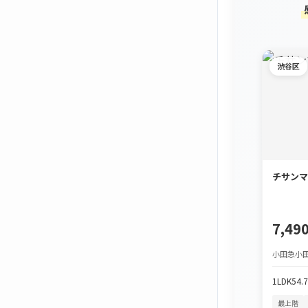
渋谷区
チサンマ
7,4
小田急小田
1LDK
54.
最上階