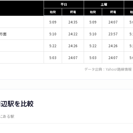
平日
土曜
始発
終電
始発
終電
始
5:09
24:35
5:09
24:07
5:
方面
5:10
24:22
5:10
23:57
5:
5:22
24:26
5:22
24:26
5:
5:03
24:07
5:03
24:07
5:
データ出典：
Yahoo!路線情報
周辺駅を比較
内にある駅