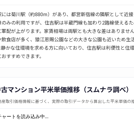
駅には菊川駅（約880m）があり、都営新宿線の隣駅として近接
線のみの利用ですが、住吉駅は半蔵門線も加わり2路線使えるた
に軍配が上がります。家賃相場は両駅とも大きな差はありませ
や飲食店が多く、猿江恩賜公園などの大きな公園も近いため生
は静かな住環境を求める方に向いており、住吉駅は利便性と住
におすすめできます。
中古マンション平米単価推移（スムナラ調べ）
動産取引価格情報に基づく、実際の取引データから算出した平米単価の