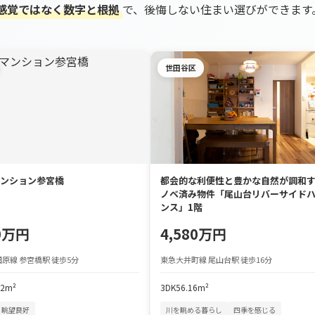
感覚ではなく数字と根拠
で、後悔しない住まい選びができます
世田谷区
ンション参宮橋
都会的な利便性と豊かな自然が調和
ノベ済み物件「尾山台リバーサイド
ンス」1階
90万円
4,580万円
原線 参宮橋駅 徒歩5分
東急大井町線 尾山台駅 徒歩16分
72m²
3DK
56.16m²
眺望良好
川を眺める暮らし
四季を感じる