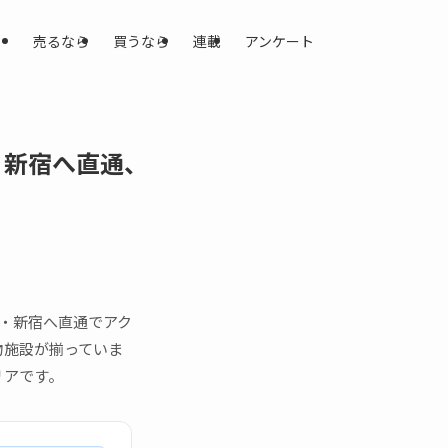
売るなら
買うなら
連載
アンケート
・新宿へ直通、
・新宿へ直通でアク
物施設が揃っていま
リアです。