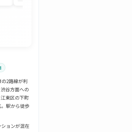
圏
の2路線が利
、渋谷方面への
は江東区の下町
気。駅から徒歩
ンションが混在