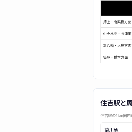
押上・南栗橋方面
中央林間・長津田
本八幡・大島方面
笹塚・橋本方面
住吉駅と
住吉駅の1km圏
菊川駅