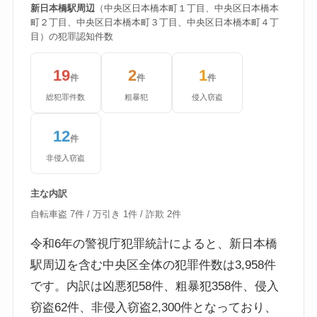
新日本橋駅周辺
（中央区日本橋本町１丁目、中央区日本橋本
町２丁目、中央区日本橋本町３丁目、中央区日本橋本町４丁
目）の犯罪認知件数
19
2
1
件
件
件
総犯罪件数
粗暴犯
侵入窃盗
12
件
非侵入窃盗
主な内訳
自転車盗 7件 / 万引き 1件 / 詐欺 2件
令和6年の警視庁犯罪統計によると、新日本橋
駅周辺を含む中央区全体の犯罪件数は3,958件
です。内訳は凶悪犯58件、粗暴犯358件、侵入
窃盗62件、非侵入窃盗2,300件となっており、