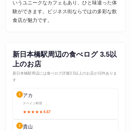
いうユニークなカフェもあり、ひと味違った体
験ができます。ビジネス街ならではの多彩な飲
食店が魅力です。
新日本橋駅周辺の食べログ 3.5以
上のお店
新日本橋駅周辺には食べログ評価3.5以上のお店が15件ありま
す
1
アカ
スペイン料理
★★★★★
★★★★★
4.67
2
貴山