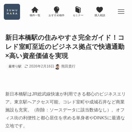
物件一覧
おすすめ物件
セミナー
購入相談
新日本橋駅の住みやすさ完全ガイド！コ
レド室町至近のビジネス拠点で快適通勤
×高い資産価値を実現
2026年2月16日
熊田貴行
最寄り駅
新日本橋駅はJR総武線快速が利用できる都心のビジネスエリ
ア。東京駅へアクセス可能、コレド室町や成城石井など商業
施設も充実。（削除：ソースデータに該当数値なし）。オフ
ィス街の利便性と都心居住を求める単身者やDINKSに最適な
立地です。