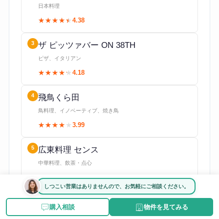
日本料理
★★★★★
★★★★★
4.38
3
ザ ピッツァバー ON 38TH
ピザ、イタリアン
★★★★★
★★★★★
4.18
4
飛鳥くら田
鳥料理、イノベーティブ、焼き鳥
★★★★★
★★★★★
3.99
5
広東料理 センス
中華料理、飲茶・点心
★★★★★
★★★★★
3.94
しつこい営業はありませんので、お気軽にご相談ください。
6
ラ ペ
購入相談
物件を見てみる
フレンチ、イノベーティブ