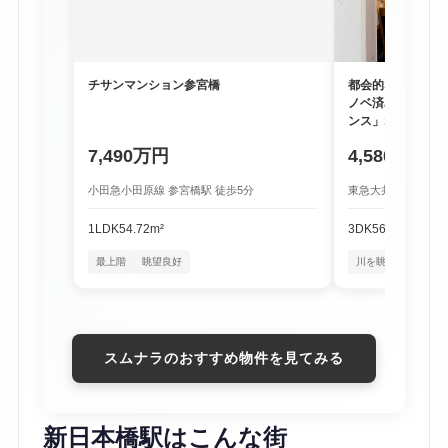
チサンマンション参宮橋
都会的な利便性と
ノベ済み物件「尾
ンス」1階
7,490万円
4,580万円
小田急小田原線 参宮橋駅 徒歩5分
東急大井町線 尾山台
1LDK
54.72m²
3DK
56.16m²
最上階
眺望良好
川を眺める暮らし
スムナラのおすすめ物件を見てみる
新日本橋駅はこんな街