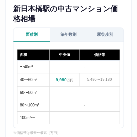
新日本橋駅の中古マンション価
格相場
面積別
築年数別
駅徒歩別
面積
中央値
価格帯
〜40m²
-
40〜60m²
9,980
5,480〜19,180
万円
60〜80m²
-
80〜100m²
-
100m²〜
-
※価格帯は最安〜最高（万円）