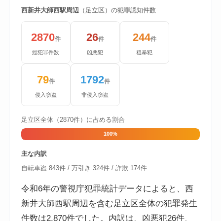
西新井大師西駅周辺
（足立区）の犯罪認知件数
2870
26
244
件
件
件
総犯罪件数
凶悪犯
粗暴犯
79
1792
件
件
侵入窃盗
非侵入窃盗
足立区全体（2870件）に占める割合
100%
主な内訳
自転車盗 843件 / 万引き 324件 / 詐欺 174件
令和6年の警視庁犯罪統計データによると、西
新井大師西駅周辺を含む足立区全体の犯罪発生
件数は2,870件でした。内訳は、凶悪犯26件、