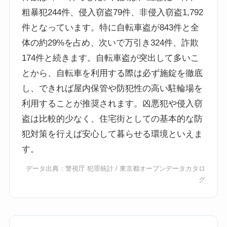
粗暴犯244件、侵入窃盗79件、非侵入窃盗1,792
件となっています。特に自転車盗が843件と全
体の約29%を占め、次いで万引き324件、詐欺
174件と続きます。自転車盗が突出して多いこ
とから、自転車を利用する際は必ず施錠を徹底
し、できれば屋内保管や防犯性の高い駐輪場を
利用することが推奨されます。凶悪犯や侵入窃
盗は比較的少なく、住宅街としての基本的な防
犯対策を行えば安心して暮らせる環境といえま
す。
データ出典：
警視庁 犯罪統計
/
東京都オープンデータカタロ
グ