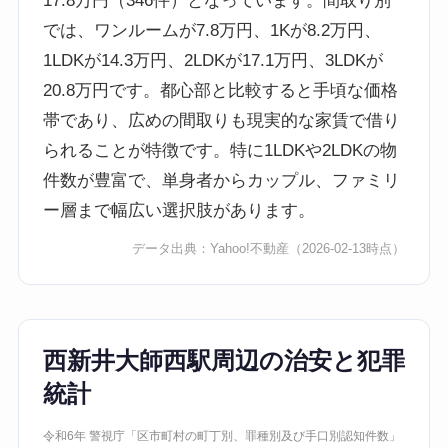
17.8万円（346件）となっています。間取り別
では、ワンルームが7.8万円、1Kが8.2万円、
1LDKが14.3万円、2LDKが17.1万円、3LDKが
20.8万円です。都心部と比較すると手頃な価格
帯であり、広めの間取りも現実的な家賃で借り
られることが特徴です。特に1LDKや2LDKの物
件数が豊富で、単身者からカップル、ファミリ
ー層まで幅広い選択肢があります。
データ出典：
Yahoo!不動産
（2026-02-13時点）
西新井大師西駅周辺の治安と犯罪
統計
令和6年 警視庁「区市町村の町丁別、罪種別及び手口別認知件数」