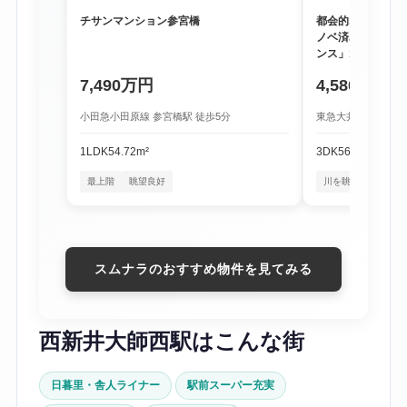
チサンマンション参宮橋
都会的な利便性と
ノベ済み物件「尾
ンス」1階
7,490万円
4,580万円
小田急小田原線 参宮橋駅 徒歩5分
東急大井町線 尾山台
1LDK
54.72m²
3DK
56.16m²
最上階
眺望良好
川を眺める暮らし
スムナラのおすすめ物件を見てみる
西新井大師西駅はこんな街
日暮里・舎人ライナー
駅前スーパー充実