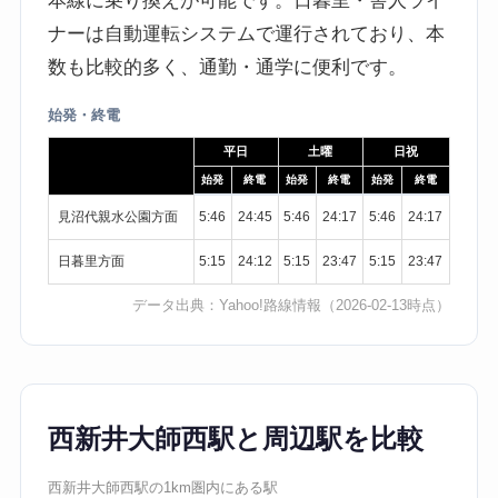
本線に乗り換えが可能です。日暮里・舎人ライ
ナーは自動運転システムで運行されており、本
数も比較的多く、通勤・通学に便利です。
始発・終電
平日
土曜
日祝
始発
終電
始発
終電
始発
終電
見沼代親水公園方面
5:46
24:45
5:46
24:17
5:46
24:17
日暮里方面
5:15
24:12
5:15
23:47
5:15
23:47
データ出典：
Yahoo!路線情報
（2026-02-13時点）
西新井大師西駅と周辺駅を比較
西新井大師西駅の1km圏内にある駅