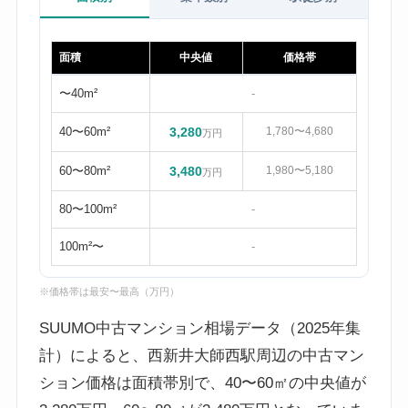
面積
中央値
価格帯
〜40m²
-
40〜60m²
3,280
1,780〜4,680
万円
60〜80m²
3,480
1,980〜5,180
万円
80〜100m²
-
100m²〜
-
※価格帯は最安〜最高（万円）
SUUMO中古マンション相場データ（2025年集
計）によると、西新井大師西駅周辺の中古マン
ション価格は面積帯別で、40〜60㎡の中央値が