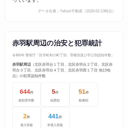
っています。
データ出典：
Yahoo!不動産
（2026-02-13時点）
赤羽駅周辺の治安と犯罪統計
令和6年 警視庁「区市町村の町丁別、罪種別及び手口別認知件数」
赤羽駅周辺
（北区赤羽台１丁目、北区赤羽台２丁目、北区赤
羽台３丁目、北区赤羽台４丁目、北区赤羽西１丁目 他13地
点）の犯罪認知件数
644
5
51
件
件
件
総犯罪件数
凶悪犯
粗暴犯
2
441
件
件
侵入窃盗
非侵入窃盗