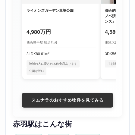
ライオンズガーデン赤塚公園
都会的な利便性と
ノベ済み物件「尾
ンス」1階
4,980万円
4,580万円
西高島平駅 徒歩15分
東急大井町線 尾山台
3LDK
80.61m²
3DK
56.16m²
地域の人に愛される飲食店あります
川を眺める暮らし
公園が近い
スムナラのおすすめ物件を見てみる
赤羽駅はこんな街