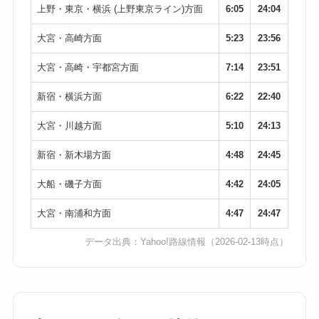
上野・東京・横浜 (上野東京ライン)方面
6:05
24:04
大宮・高崎方面
5:23
23:56
大宮・高崎・宇都宮方面
7:14
23:51
新宿・横浜方面
6:22
22:40
大宮・川越方面
5:10
24:13
新宿・新木場方面
4:48
24:45
大船・磯子方面
4:42
24:05
大宮・南浦和方面
4:47
24:47
データ出典：
Yahoo!路線情報
（2026-02-13時点）