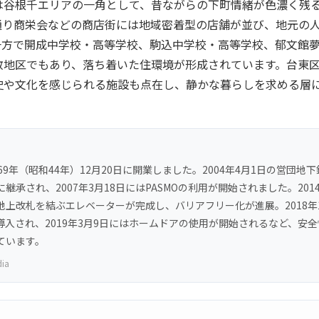
は谷根千エリアの一角として、昔ながらの下町情緒が色濃く残
通り商栄会などの商店街には地域密着型の店舗が並び、地元の
一方で開成中学校・高等学校、駒込中学校・高等学校、郁文館
教地区でもあり、落ち着いた住環境が形成されています。台東
史や文化を感じられる施設も点在し、静かな暮らしを求める層
69年（昭和44年）12月20日に開業しました。2004年4月1日の営団地
継承され、2007年3月18日にはPASMOの利用が開始されました。2014
地上改札を結ぶエレベーターが完成し、バリアフリー化が進展。2018年1
導入され、2019年3月9日にはホームドアの使用が開始されるなど、安
ています。
dia