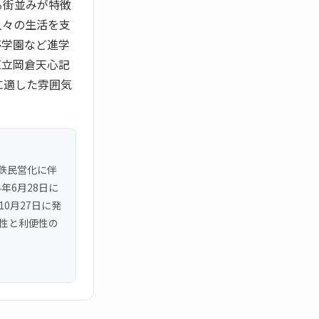
る街並みが特徴
人々の生活を支
夢学園など進学
区立岡倉天心記
に適した雰囲気
下鉄民営化に伴
年6月28日に
0月27日に発
全性と利便性の