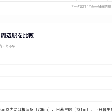
データ出典：
Yahoo!路線情報
と周辺駅を比較
圏内にある駅
km以内には根津駅（706m）、日暮里駅（731m）、西日暮里