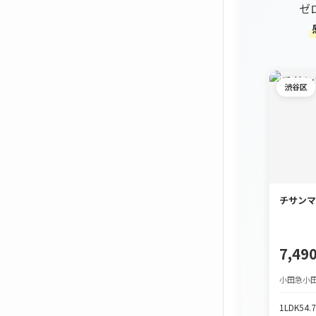
ゼ
渋谷区
チサンマ
7,4
小田急小田
1LDK
54.