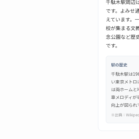
千駄木駅周辺
です。よみせ
えています。
校が集まる文
念公園など歴
です。
駅の歴史
千駄木駅は19
い東京メトロに
は両ホームと
車メロディが
向上が図られ
※出典：
Wikipe