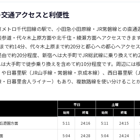
の交通アクセスと利便性
京メトロ千代田線の駅で、小田急小田原線・JR常磐線との直通
表参道・代々木上原方面や北千住・綾瀬方面へアクセスできま
まで約14分、代々木上原まで約20分と都心への都心へアクセ
由で約20分程度、新宿へは大手町でJR総武線に乗り換えて約
へは大手町で徒歩乗り換えを含めて約10分程度です。周辺には
）や日暮里駅（JR山手線・常磐線・京成本線）、西日暮里駅（J
線・日暮里舎人ライナー）もあり、複数路線を使い分けること
平日
土曜
始発
終電
始発
終電
丘遊園方面
5:11
24:16
5:11
24:15
面
5:04
24:28
5:04
24:24