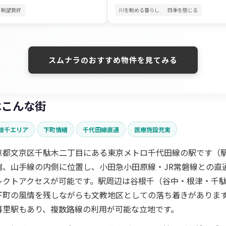
眺望良好
川を眺める暮らし
四季を感じる
スムナラのおすすめ物件を見てみる
はこんな街
根千エリア
下町情緒
千代田線直通
医療施設充実
京都文京区千駄木二丁目にある東京メトロ千代田線の駅です（駅
端、山手線の内側に位置し、小田急小田原線・JR常磐線との直
レクトアクセスが可能です。駅周辺は谷根千（谷中・根津・千
下町の風情を残しながらも文教地区としての落ち着きがありま
暮里駅もあり、複数路線の利用が可能な立地です。