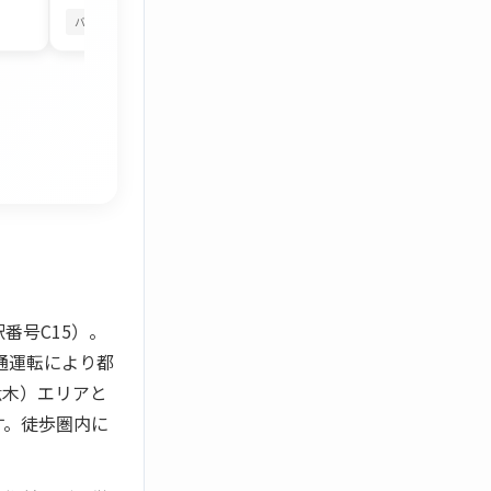
バルコニーから花火
四季を感じる
バルコニーから花火
番号C15）。
通運転により都
駄木）エリアと
す。徒歩圏内に