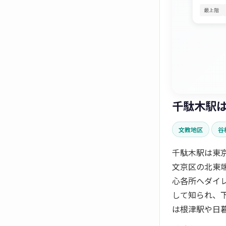
最上階
千駄木駅
文教地区
谷
千駄木駅は東
文京区の北東
心各所へダイ
して知られ、
は根津駅や日