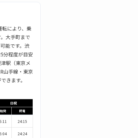
運転により、乗
す。大手町まで
ス可能です。渋
25分程度が目安
根津駅（東京メ
R山手線・東京
ができます。
日祝
始発
終電
5:11
24:15
5:04
24:24