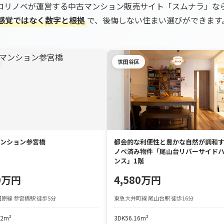
ロリノベが運営する中古マンション販売サイト「スムナラ」な
感覚ではなく数字と根拠
で、後悔しない住まい選びができます
世田谷区
ンション参宮橋
都会的な利便性と豊かな自然が調和
ノベ済み物件「尾山台リバーサイド
ンス」1階
90万円
4,580万円
原線 参宮橋駅 徒歩5分
東急大井町線 尾山台駅 徒歩16分
72m²
3DK
56.16m²