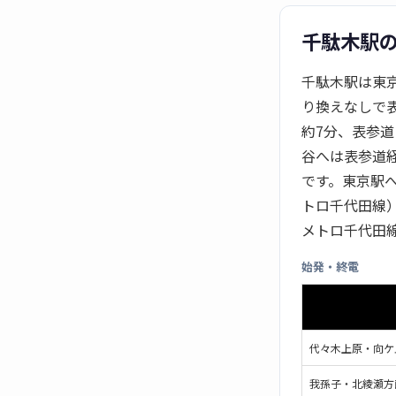
千駄木駅
千駄木駅は東
り換えなしで
約7分、表参道
谷へは表参道経
です。東京駅
トロ千代田線
メトロ千代田
始発・終電
代々木上原・向ケ
我孫子・北綾瀬方