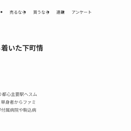
売るなら
買うなら
連載
アンケート
ち着いた下町情
り都心主要駅へスム
、単身者からファミ
学付属病院や駒込病