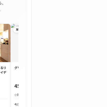
ら、
。
厚木市
茅ヶ崎市
するリ
グリーンタウン宮の里
約90㎡のゆとり
ハイデ
3LDK「コスモ茅
450万円
1,980万円
小田急小田原線 本厚木駅 バス約25分
JR東海道本線 茅ケ崎駅
4LDK
103.97m²
3LDK
86.7m²