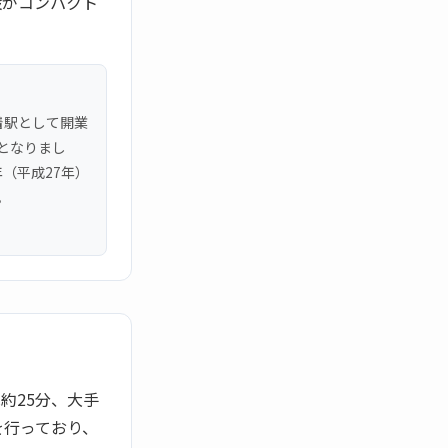
設がコンパクト
着駅として開業
駅となりまし
年（平成27年）
。
約25分、大手
を行っており、