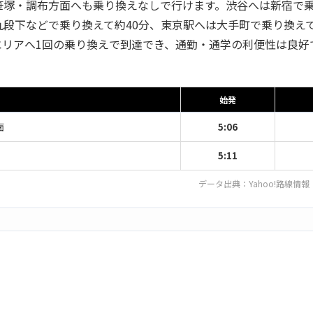
笹塚・調布方面へも乗り換えなしで行けます。渋谷へは新宿で乗
九段下などで乗り換えて約40分、東京駅へは大手町で乗り換えて
エリアへ1回の乗り換えで到達でき、通勤・通学の利便性は良好
始発
面
5:06
5:11
データ出典：
Yahoo!路線情報