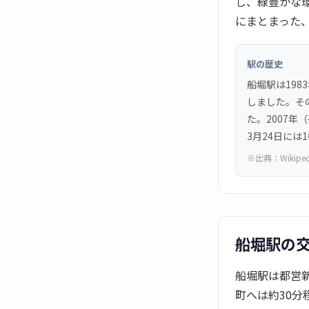
し、緑豊かな
にまとまった
駅の歴史
船堀駅は198
しました。その
た。2007年
3月24日に
※出典：
Wikipe
船堀駅の
船堀駅は都営
町へは約30