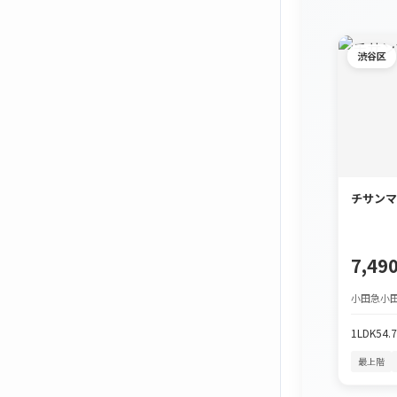
渋谷区
チサンマ
7,4
小田急小田
1LDK
54.
最上階