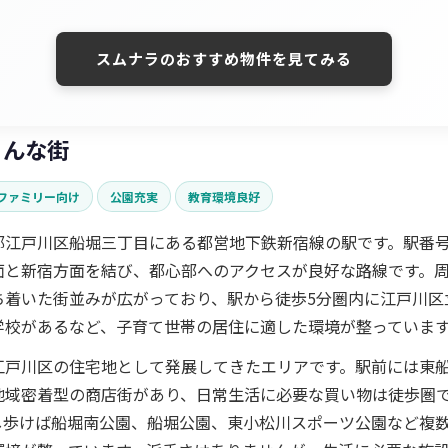
スムナラのおすすめ物件を見てみる
こんな街
ファミリー向け
公園充実
教育環境良好
都江戸川区船堀三丁目にある都営地下鉄新宿線の駅です。駅番号
面と新宿方面を結び、都心部へのアクセスが良好な路線です。
ち着いた街並みが広がっており、駅から徒歩5分圏内に江戸川区
学校があるなど、子育て世帯の居住に適した環境が整っていま
江戸川区の住宅地として発展してきたエリアです。駅前には東
地域密着型の商店街があり、日常生活に必要な買い物は徒歩圏
し歩けば船堀南公園、船堀公園、東小松川スポーツ公園など複