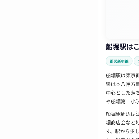
船堀駅は
都営新宿線
船堀駅は東京
線は本八幡方
中心とした落
や船堀第二小
船堀駅周辺は
堀商店会など
す。駅から少