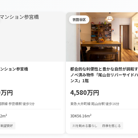
世田谷区
ンション参宮橋
都会的な利便性と豊かな自然が調和
ノベ済み物件「尾山台リバーサイド
ンス」1階
90万円
4,580万円
原線 参宮橋駅 徒歩5分
東急大井町線 尾山台駅 徒歩16分
72m²
3DK
56.16m²
眺望良好
川を眺める暮らし
四季を感じる