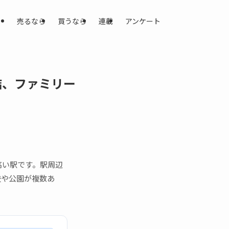
売るなら
買うなら
連載
アンケート
結、ファミリー
高い駅です。駅周辺
校や公園が複数あ