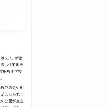
はS17。新宿
周辺は住宅地を
立船堀小学校
す。
船堀商店会や船
で済ませられま
数の公園が点在