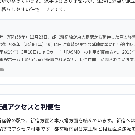
環境が整っています。派手さはありませんが、生活に必要な施
、暮らしやすい住宅エリアです。
3年（昭和58年）12月23日、都営新宿線が東大島駅から延伸した際の終
後1986年（昭和61年）9月14日に篠崎駅までの延伸開業に伴い途中
（平成19年）3月18日にはICカード「PASMO」の利用が開始され、2015
は1番線ホーム上の待合室が設置されるなど、利便性向上が図られています
dia
交通アクセスと利便性
新宿線の駅で、新宿方面と本八幡方面を結んでいます。新宿へは
分程度でアクセス可能です。都営新宿線は京王線と相互直通運転