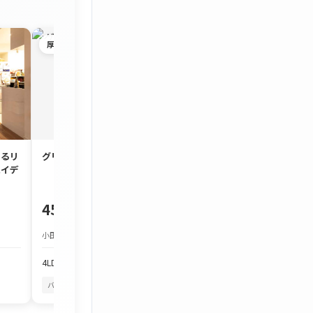
厚木市
茅ヶ崎市
するリ
グリーンタウン宮の里
約90㎡のゆとり
ハイデ
3LDK「コスモ茅
450万円
1,980万円
小田急小田原線 本厚木駅 バス約25分
JR東海道本線 茅ケ崎駅
4LDK
103.97m²
3LDK
86.7m²
バルコニーから花火
四季を感じる
バルコニーから花火