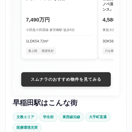
ノベ済み物件「尾
ンス」1階
7,490万円
4,580万円
小田急小田原線 参宮橋駅 徒歩5分
東急大井町線 尾山台
1LDK
54.72m²
3DK
56.16m²
最上階
眺望良好
川を眺める暮らし
スムナラのおすすめ物件を見てみる
早稲田駅はこんな街
文教エリア
学生街
東西線沿線
大手町直通
医療環境充実