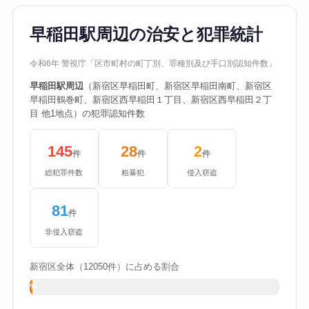
早稲田駅周辺の治安と犯罪統計
令和6年 警視庁「区市町村の町丁別、罪種別及び手口別認知件数」
早稲田駅周辺
（新宿区早稲田町、新宿区早稲田南町、新宿区
早稲田鶴巻町、新宿区西早稲田１丁目、新宿区西早稲田２丁
目 他1地点）の犯罪認知件数
145
28
2
件
件
件
総犯罪件数
粗暴犯
侵入窃盗
81
件
非侵入窃盗
新宿区全体（12050件）に占める割合
1%