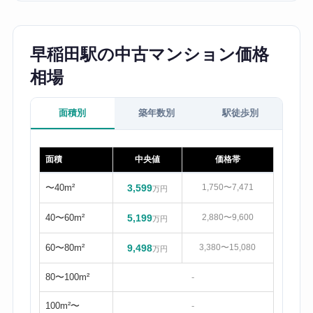
早稲田駅の中古マンション価格
相場
面積別
築年数別
駅徒歩別
面積
中央値
価格帯
〜40m²
3,599
1,750〜7,471
万円
40〜60m²
5,199
2,880〜9,600
万円
60〜80m²
9,498
3,380〜15,080
万円
80〜100m²
-
100m²〜
-