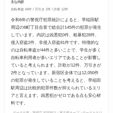
主な内訳
自転車盗 44件 / 万引き 2件 / 詐欺 12件
令和6年の警視庁犯罪統計によると、早稲田駅
周辺の6町丁目合算で総合計145件の犯罪が発生
しています。内訳は凶悪犯0件、粗暴犯28件、
侵入窃盗2件、非侵入窃盗81件です。特徴的な
のは自転車盗が44件と多いことで、学生が多く
自転車利用者が多いエリアであることが影響し
ていると考えられます。詐欺が12件、万引きが
2件となっています。新宿区全体では12,050件
の犯罪が発生していることを考えると、早稲田
駅周辺は比較的犯罪件数が抑えられているエリ
アと言えます。凶悪犯がゼロである点も安心材
料です。
データ出典：
警視庁 犯罪統計
/
東京都オープンデータカタロ