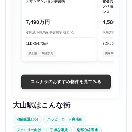
チサンマンション参宮橋
都会的な利便性と
ノベ済み物件「尾
ンス」1階
7,490万円
4,580万円
小田急小田原線 参宮橋駅 徒歩5分
東急大井町線 尾山台
1LDK
54.72m²
3DK
56.16m²
最上階
眺望良好
川を眺める暮らし
スムナラのおすすめ物件を見てみる
大山駅はこんな街
池袋直通10分
ハッピーロード商店街
ファミリー向け
手頃な家賃
副都心線直通