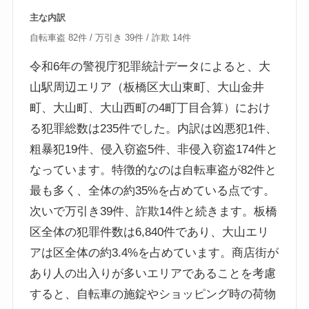
主な内訳
自転車盗 82件 / 万引き 39件 / 詐欺 14件
令和6年の警視庁犯罪統計データによると、大
山駅周辺エリア（板橋区大山東町、大山金井
町、大山町、大山西町の4町丁目合算）におけ
る犯罪総数は235件でした。内訳は凶悪犯1件、
粗暴犯19件、侵入窃盗5件、非侵入窃盗174件と
なっています。特徴的なのは自転車盗が82件と
最も多く、全体の約35%を占めている点です。
次いで万引き39件、詐欺14件と続きます。板橋
区全体の犯罪件数は6,840件であり、大山エリ
アは区全体の約3.4%を占めています。商店街が
あり人の出入りが多いエリアであることを考慮
すると、自転車の施錠やショッピング時の荷物