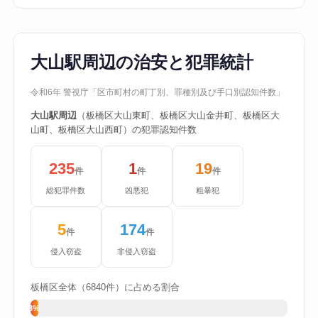
大山駅周辺の治安と犯罪統計
令和6年 警視庁「区市町村の町丁別、罪種別及び手口別認知件数」
大山駅周辺
（板橋区大山東町、板橋区大山金井町、板橋区大
山町、板橋区大山西町）の犯罪認知件数
235
1
19
件
件
件
総犯罪件数
凶悪犯
粗暴犯
5
174
件
件
侵入窃盗
非侵入窃盗
板橋区全体（6840件）に占める割合
3%