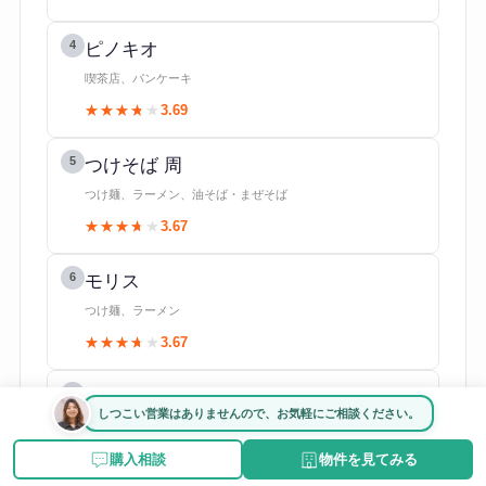
4
ピノキオ
喫茶店、パンケーキ
★★★★★
★★★★★
3.69
5
つけそば 周
つけ麺、ラーメン、油そば・まぜそば
★★★★★
★★★★★
3.67
6
モリス
つけ麺、ラーメン
★★★★★
★★★★★
3.67
7
ジューシーオールスターズ ハングリーヘブン
しつこい営業はありませんので、お気軽にご相談ください。
ハンバーガー、バー、カフェ
★★★★★
★★★★★
3.61
購入相談
物件を見てみる