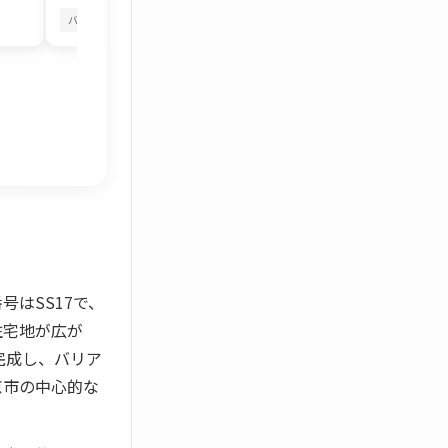
バルコニーから花火
海を眺める暮らし
バルコニーから花火
はSS17で、
住宅地が広が
完成し、バリア
京市の中心的な