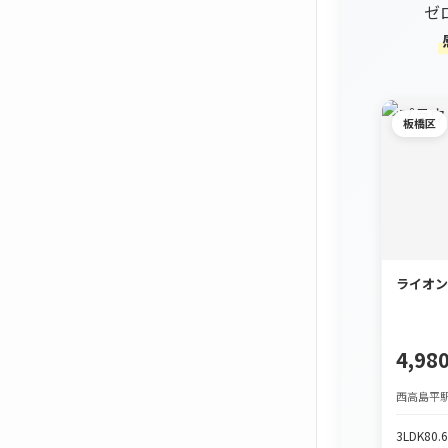
ゼ
板橋区
ライオン
4,9
西高島平駅
3LDK
80.