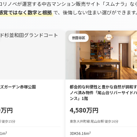
ロリノベが運営する中古マンション販売サイト「スムナラ」な
感覚ではなく数字と根拠
で、後悔しない住まい選びができます
世田谷区
ズガーデン赤塚公園
都会的な利便性と豊かな自然が調和
ノベ済み物件「尾山台リバーサイド
ンス」1階
80万円
4,580万円
 徒歩15分
東急大井町線 尾山台駅 徒歩16分
61m²
3DK
56.16m²