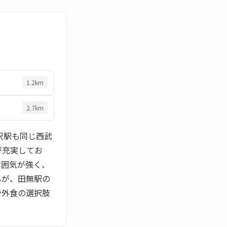
1.2km
2.7km
沢駅も同じ西武
が充実してお
雰囲気が強く、
んが、田無駅の
や外食の選択肢