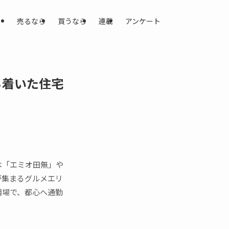
売るなら
買うなら
連載
アンケート
ち着いた住宅
は「エミオ田無」や
が集まるグルメエリ
相場で、都心へ通勤