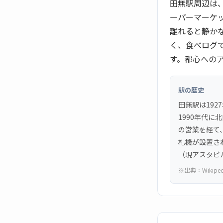
田無駅周辺は
ーパーマーケ
離れると静か
く、食べログで
す。都心への
駅の歴史
田無駅は192
1990年代
の営業を経て
札機が設置さ
（現アスタビ
※出典：
Wikipe