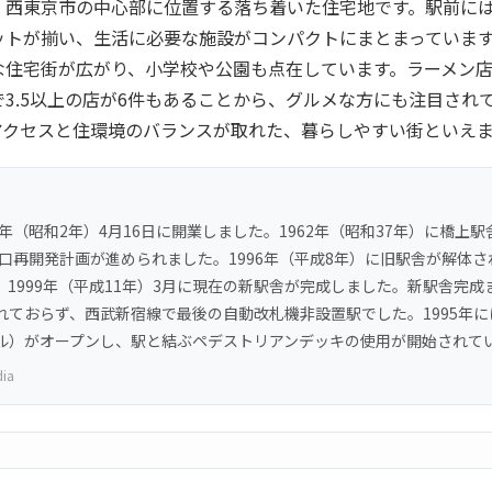
、西東京市の中心部に位置する落ち着いた住宅地です。駅前に
ットが揃い、生活に必要な施設がコンパクトにまとまっていま
な住宅街が広がり、小学校や公園も点在しています。ラーメン
3.5以上の店が6件もあることから、グルメな方にも注目され
アクセスと住環境のバランスが取れた、暮らしやすい街といえ
7年（昭和2年）4月16日に開業しました。1962年（昭和37年）に橋上
に北口再開発計画が進められました。1996年（平成8年）に旧駅舎が解体
、1999年（平成11年）3月に現在の新駅舎が完成しました。新駅舎完成
れておらず、西武新宿線で最後の自動改札機非設置駅でした。1995年
ル）がオープンし、駅と結ぶペデストリアンデッキの使用が開始されて
dia