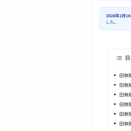
2026年2月1
した。
目
田無
田無
田無
田無
田無
田無