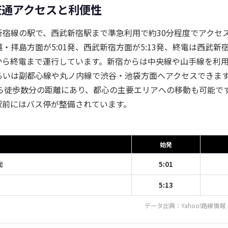
交通アクセスと利便性
新宿線の駅で、西武新宿駅まで準急利用で約30分程度でアクセ
・拝島方面が5:01発、西武新宿方面が5:13発、終電は西武新宿方
から終電まで運行しています。新宿からは中央線や山手線を利
るいは副都心線や丸ノ内線で渋谷・池袋方面へアクセスできま
から徒歩数分の距離にあり、都心の主要エリアへの移動も可能で
駅前にはバス停が整備されています。
始発
面
5:01
5:13
データ出典：
Yahoo!路線情報