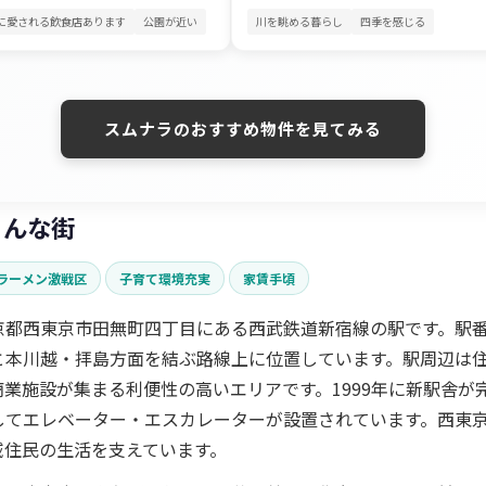
に愛される飲食店あります
公園が近い
川を眺める暮らし
四季を感じる
スムナラのおすすめ物件を見てみる
こんな街
ラーメン激戦区
子育て環境充実
家賃手頃
京都西東京市田無町四丁目にある西武鉄道新宿線の駅です。駅番号
と本川越・拝島方面を結ぶ路線上に位置しています。駅周辺は
業施設が集まる利便性の高いエリアです。1999年に新駅舎が
してエレベーター・エスカレーターが設置されています。西東
域住民の生活を支えています。