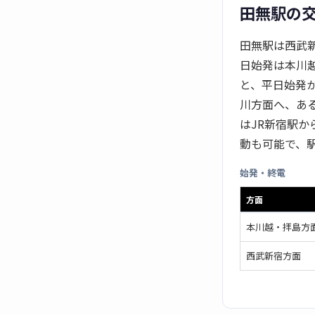
田無駅の
田無駅は西武
日始発は本川越
と、平日始発
川方面へ、あ
はJR新宿駅
動も可能で、
始発・終電
方面
本川越・拝島方
西武新宿方面