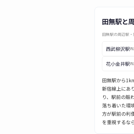
田無駅と
田無駅の周辺駅・
西武柳沢駅
西
花小金井駅
西
田無駅から1k
新宿線上にあ
り、駅前の賑
落ち着いた環
方が駅前の利
を重視するな