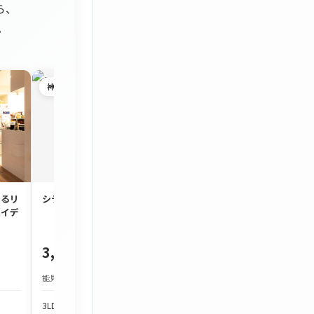
ら、
。
神奈川県
茅ヶ崎市
するリ
シティ能見台いこいの街D棟
約90㎡のゆとり
ハイデ
3LDK「コスモ茅
3,180万円
1,980万円
能見台駅 徒歩19分
JR東海道本線 茅ケ崎駅
3LDK
84.7m²
3LDK
86.7m²