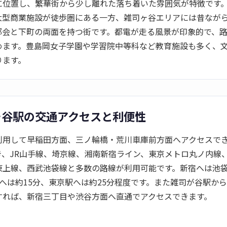
に位置し、繁華街から少し離れた落ち着いた雰囲気が特徴です
大型商業施設が徒歩圏にある一方、雑司ヶ谷エリアには昔なが
都会と下町の両面を持つ街です。都電が走る風景が印象的で、
めます。豊島岡女子学園や学習院中等科など教育施設も多く、
ります。
ヶ谷駅の交通アクセスと利便性
利用して早稲田方面、三ノ輪橋・荒川車庫前方面へアクセスで
き、JR山手線、埼京線、湘南新宿ライン、東京メトロ丸ノ内線
東上線、西武池袋線と多数の路線が利用可能です。新宿へは池袋
へは約15分、東京駅へは約25分程度です。また雑司が谷駅か
すれば、新宿三丁目や渋谷方面へ直通でアクセスできます。