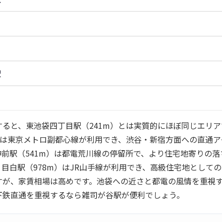
駅
すると、東池袋四丁目駅（241m）とは実質的にほぼ同じエリア
m）は東京メトロ副都心線が利用でき、渋谷・新宿方面への直通
神前駅（541m）は都電荒川線の停留所で、より住宅地寄りの落
目白駅（978m）はJR山手線が利用でき、高級住宅地として
すが、家賃相場は高めです。池袋への近さと都電の風情を重視
下鉄直通を重視するなら雑司が谷駅が便利でしょう。