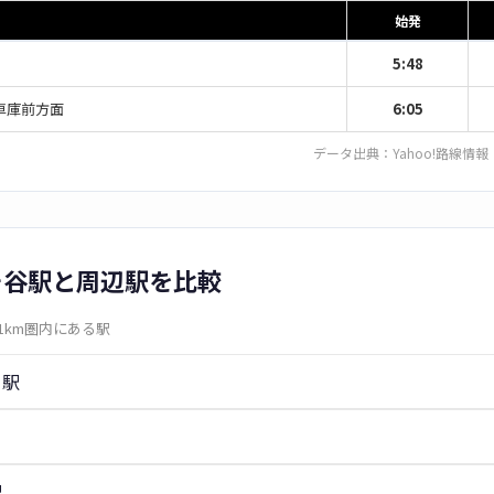
始発
5:48
車庫前方面
6:05
データ出典：
Yahoo!路線情報
ヶ谷駅と周辺駅を比較
1km圏内にある駅
目駅
駅