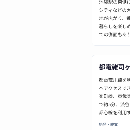
池袋駅の東側
シティなどの
地が広がり、
暮らしを楽し
ての側面もあ
都電雑司
都電荒川線を
へアクセスで
楽町線、東武
で約5分、渋谷
都心線を利用
始発・終電