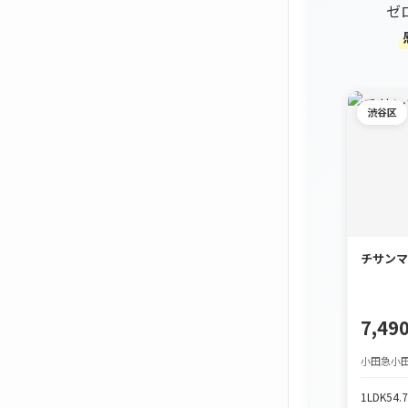
ゼ
渋谷区
チサンマ
7,4
小田急小田
1LDK
54.