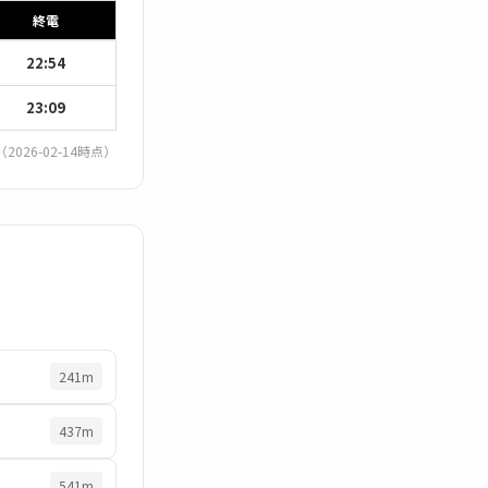
終電
22:54
23:09
（2026-02-14時点）
241m
437m
541m