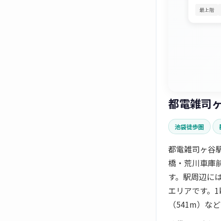
最上階
都電雑司
池袋徒歩圏
都電雑司ヶ谷
橋・荒川車庫
す。駅周辺に
エリアです。1
（541m）な