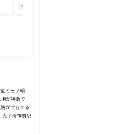
バルコニーから花火
四季を感じる
バルコニーから花火
方面と三ノ輪
立地が特徴で
風情が共存する
）、鬼子母神前駅