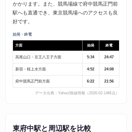
かかります。また、競馬場線で府中競馬正門前
駅へも直通でき、東京競馬場へのアクセスも良
好です。
始発・終電
方面
始発
終電
高尾山口・京王八王子方面
5:34
24:47
新宿・桜上水方面
4:52
24:08
府中競馬正門前方面
6:22
21:56
データ出典：
Yahoo!路線情報
（2026-02-14時点）
東府中駅と周辺駅を比較