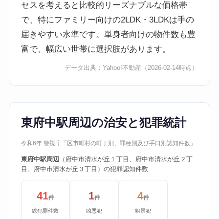
セスを考えると比較的リーズナブルな価格帯
で、特にファミリー向けの2LDK・3LDKは手の
届きやすい水準です。単身者向けの物件数も豊
富で、幅広い世帯に選択肢があります。
データ出典：
Yahoo!不動産
（2026-02-14時点）
東府中駅周辺の治安と犯罪統計
令和6年 警視庁「区市町村の町丁別、罪種別及び手口別認知件数」
東府中駅周辺
（府中市清水が丘１丁目、府中市清水が丘２丁
目、府中市清水が丘３丁目）の犯罪認知件数
41
1
4
件
件
件
総犯罪件数
凶悪犯
粗暴犯