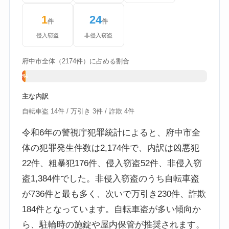
1
24
件
件
侵入窃盗
非侵入窃盗
府中市全体（2174件）に占める割合
2%
主な内訳
自転車盗 14件 / 万引き 3件 / 詐欺 4件
令和6年の警視庁犯罪統計によると、府中市全
体の犯罪発生件数は2,174件で、内訳は凶悪犯
22件、粗暴犯176件、侵入窃盗52件、非侵入窃
盗1,384件でした。非侵入窃盗のうち自転車盗
が736件と最も多く、次いで万引き230件、詐欺
184件となっています。自転車盗が多い傾向か
ら、駐輪時の施錠や屋内保管が推奨されます。