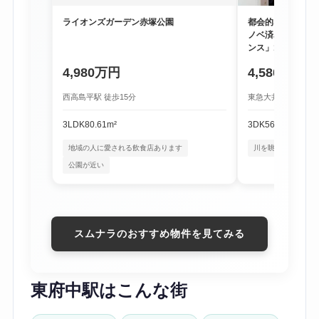
ライオンズガーデン赤塚公園
都会的な利便性と
ノベ済み物件「尾
ンス」1階
4,980万円
4,580万円
西高島平駅 徒歩15分
東急大井町線 尾山台
3LDK
80.61m²
3DK
56.16m²
地域の人に愛される飲食店あります
川を眺める暮らし
公園が近い
スムナラのおすすめ物件を見てみる
東府中駅はこんな街