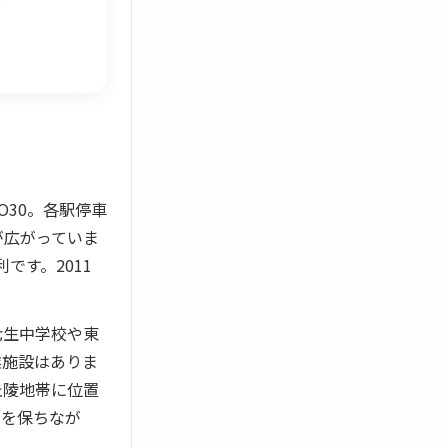
30。各駅停車
が広がっていま
です。2011
七生中学校や東
業施設はありま
丘陵地帯に位置
スを保ちなが