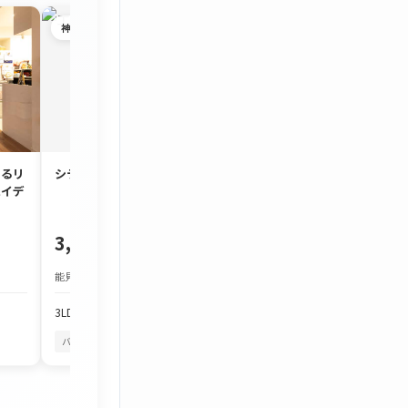
神奈川県
茅ヶ崎市
するリ
シティ能見台いこいの街D棟
約90㎡のゆとり
ハイデ
3LDK「コスモ茅
3,180万円
1,980万円
能見台駅 徒歩19分
JR東海道本線 茅ケ崎駅
3LDK
84.7m²
3LDK
86.7m²
バルコニーから花火
海を眺める暮らし
バルコニーから花火