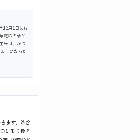
年12月1日には
東急電鉄の駅と
の由来は、かつ
るようになった
できます。渋谷
特急に乗り換え
終電は0時台と