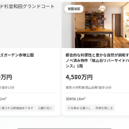
世田谷区
ズガーデン赤塚公園
都会的な利便性と豊かな自然が調和
ノベ済み物件「尾山台リバーサイド
ンス」1階
80万円
4,580万円
 徒歩15分
東急大井町線 尾山台駅 徒歩16分
61m²
3DK
56.16m²
に愛される飲食店あります
公園が近い
川を眺める暮らし
四季を感じる