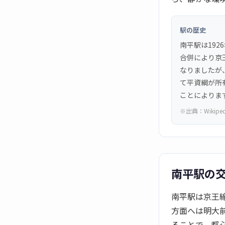
駅の歴史
南平駅は192
合併により京
なりましたが
て平資綱が所
ことによりま
※出典：
Wikipe
南平駅の
南平駅は京王
方面へは明大
ることで、都