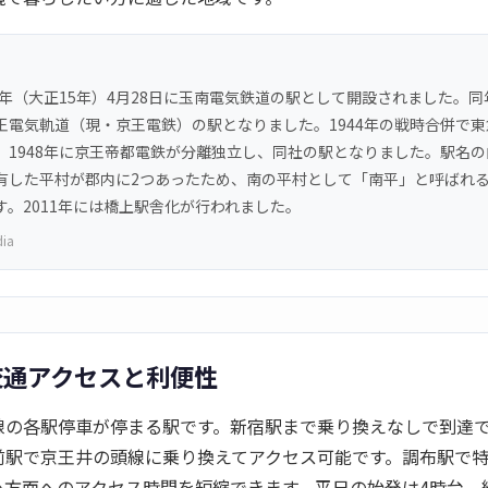
6年（大正15年）4月28日に玉南電気鉄道の駅として開設されました。同
王電気軌道（現・京王電鉄）の駅となりました。1944年の戦時合併で
、1948年に京王帝都電鉄が分離独立し、同社の駅となりました。駅名
有した平村が郡内に2つあったため、南の平村として「南平」と呼ばれ
す。2011年には橋上駅舎化が行われました。
dia
交通アクセスと利便性
線の各駅停車が停まる駅です。新宿駅まで乗り換えなしで到達
前駅で京王井の頭線に乗り換えてアクセス可能です。調布駅で
心方面へのアクセス時間を短縮できます。平日の始発は4時台、