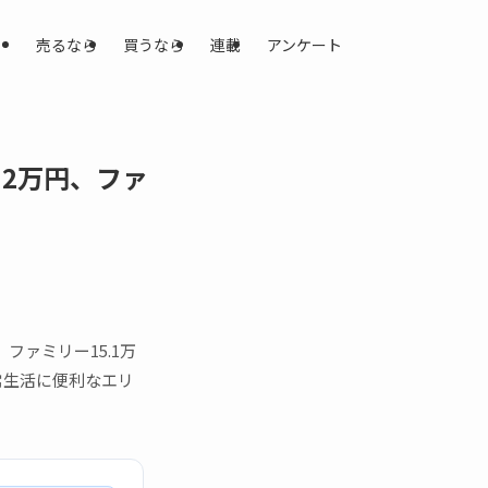
売るなら
買うなら
連載
アンケート
2万円、ファ
ファミリー15.1万
常生活に便利なエリ