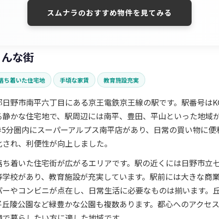
スムナラのおすすめ物件を見てみる
こんな街
落ち着いた住宅地
手頃な家賃
教育施設充実
都日野市南平六丁目にある京王電鉄京王線の駅です。駅番号はKO
る静かな住宅地で、駅周辺には南平、豊田、平山といった地域
5分圏内にスーパーアルプス南平店があり、日常の買い物に便利
化され、利便性が向上しました。
落ち着いた住宅街が広がるエリアです。駅の近くには日野市立
等学校があり、教育施設が充実しています。駅前には大きな商
パーやコンビニが点在し、日常生活に必要なものは揃います。
平丘陵公園など緑豊かな公園も複数あります。都心へのアクセ
境で暮らしたい方に適した地域です。