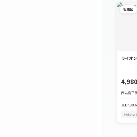
板橋区
ライオン
4,9
西高島平駅
3LDK
80.
地域の人