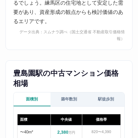
るでしょう。練馬区の住宅地として安定した需
要があり、資産形成の観点からも検討価値のあ
るエリアです。
データ出典：
スムナラ調べ
（国土交通省 不動産取引価格情
報）
豊島園駅の中古マンション価格
相場
面積別
築年数別
駅徒歩別
面積
中央値
価格帯
〜40m²
2,380
820〜4,390
万円