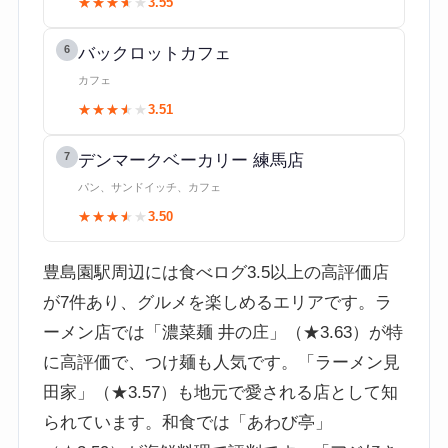
★★★★★
★★★★★
3.55
6
バックロットカフェ
カフェ
★★★★★
★★★★★
3.51
7
デンマークベーカリー 練馬店
パン、サンドイッチ、カフェ
★★★★★
★★★★★
3.50
豊島園駅周辺には食べログ3.5以上の高評価店
が7件あり、グルメを楽しめるエリアです。ラ
ーメン店では「濃菜麺 井の庄」（★3.63）が特
に高評価で、つけ麺も人気です。「ラーメン見
田家」（★3.57）も地元で愛される店として知
られています。和食では「あわび亭」