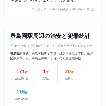
件を見つけやすいエリアと言えます。
データ出典：
Yahoo!不動産
（2026-02-14時点）
豊島園駅周辺の治安と犯罪統計
令和6年 警視庁「区市町村の町丁別、罪種別及び手口別認知件数」
豊島園駅周辺
（練馬区練馬１丁目、練馬区練馬２丁目、練馬
区練馬３丁目、練馬区練馬４丁目）の犯罪認知件数
171
1
20
件
件
件
総犯罪件数
凶悪犯
粗暴犯
116
件
非侵入窃盗