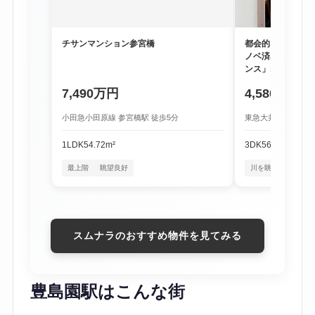
チサンマンション参宮橋
都会的な利便性と
ノベ済み物件「尾
ンス」1階
7,490万円
4,580万円
小田急小田原線 参宮橋駅 徒歩5分
東急大井町線 尾山台
1LDK
54.72m²
3DK
56.16m²
最上階
眺望良好
川を眺める暮らし
スムナラのおすすめ物件を見てみる
豊島園駅はこんな街