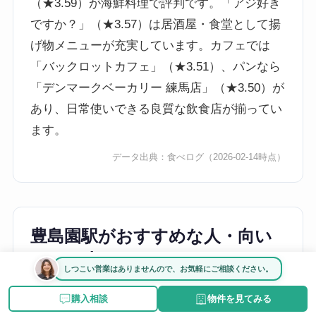
（★3.59）が海鮮料理で評判です。「アジ好き
ですか？」（★3.57）は居酒屋・食堂として揚
げ物メニューが充実しています。カフェでは
「バックロットカフェ」（★3.51）、パンなら
「デンマークベーカリー 練馬店」（★3.50）が
あり、日常使いできる良質な飲食店が揃ってい
ます。
データ出典：
食べログ
（2026-02-14時点）
豊島園駅がおすすめな人・向い
ている人
しつこい営業はありませんので、お気軽にご相談ください。
都心へのアクセスを重視するビジネスパーソン
購入相談
物件を見てみる
の方には、大江戸線で新宿まで乗り換えなし約