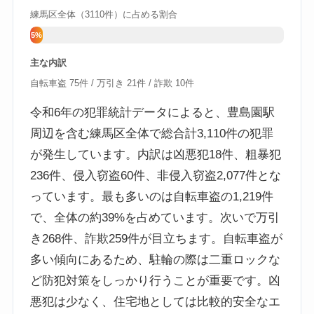
練馬区全体（3110件）に占める割合
5%
主な内訳
自転車盗 75件 / 万引き 21件 / 詐欺 10件
令和6年の犯罪統計データによると、豊島園駅
周辺を含む練馬区全体で総合計3,110件の犯罪
が発生しています。内訳は凶悪犯18件、粗暴犯
236件、侵入窃盗60件、非侵入窃盗2,077件とな
っています。最も多いのは自転車盗の1,219件
で、全体の約39%を占めています。次いで万引
き268件、詐欺259件が目立ちます。自転車盗が
多い傾向にあるため、駐輪の際は二重ロックな
ど防犯対策をしっかり行うことが重要です。凶
悪犯は少なく、住宅地としては比較的安全なエ