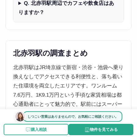
Q. 北赤羽駅周辺でカフェや飲食店はあ
りますか？
北赤羽駅の調査まとめ
北赤羽駅はJR埼京線で新宿・渋谷・池袋へ乗り
換えなしでアクセスできる利便性と、落ち着い
た住環境を両立したエリアです。ワンルーム
7.6万円、1K9.1万円という手頃な家賃相場は都
心通勤者にとって魅力的で、駅前にはスーパー
やコンビニも揃っています。教育施設や公園も
しつこい営業はありませんので、お気軽にご相談ください。
徒歩圏に複数あり、ファミリー層にも安心の環
購入相談
物件を見てみる
境です。中古マンション価格は前年比