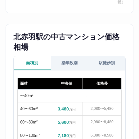
報）
北赤羽駅の中古マンション価格
相場
面積別
築年数別
駅徒歩別
面積
中央値
価格帯
〜40m²
-
40〜60m²
3,480
2,080〜5,480
万円
60〜80m²
5,600
2,980〜8,480
万円
80〜100m²
7,180
6,380〜8,580
万円