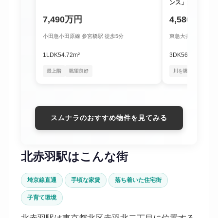
ンス」1階
7,490万円
4,580万円
小田急小田原線 参宮橋駅 徒歩5分
東急大井町線 尾山台
1LDK
54.72m²
3DK
56.16m²
最上階
眺望良好
川を眺める暮らし
スムナラのおすすめ物件を見てみる
北赤羽駅はこんな街
埼京線直通
手頃な家賃
落ち着いた住宅街
子育て環境