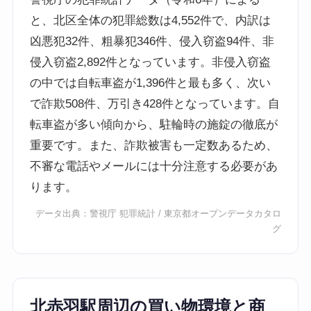
と、北区全体の犯罪総数は4,552件で、内訳は
凶悪犯32件、粗暴犯346件、侵入窃盗94件、非
侵入窃盗2,892件となっています。非侵入窃盗
の中では自転車盗が1,396件と最も多く、次い
で詐欺508件、万引き428件となっています。自
転車盗が多い傾向から、駐輪時の施錠の徹底が
重要です。また、詐欺被害も一定数あるため、
不審な電話やメールには十分注意する必要があ
ります。
データ出典：
警視庁 犯罪統計
/
東京都オープンデータカタロ
グ
北赤羽駅周辺の買い物環境と商