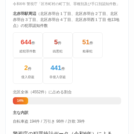
令和6年 警視庁「区市町村の町丁別、罪種別及び手口別認知件数」
北赤羽駅周辺
（北区赤羽台１丁目、北区赤羽台２丁目、北区
赤羽台３丁目、北区赤羽台４丁目、北区赤羽西１丁目 他13地
点）の犯罪認知件数
644
5
51
件
件
件
総犯罪件数
凶悪犯
粗暴犯
2
441
件
件
侵入窃盗
非侵入窃盗
北区全体（4552件）に占める割合
14%
主な内訳
自転車盗 194件 / 万引き 98件 / 詐欺 39件
警視庁の犯罪統計データ（令和6年）による