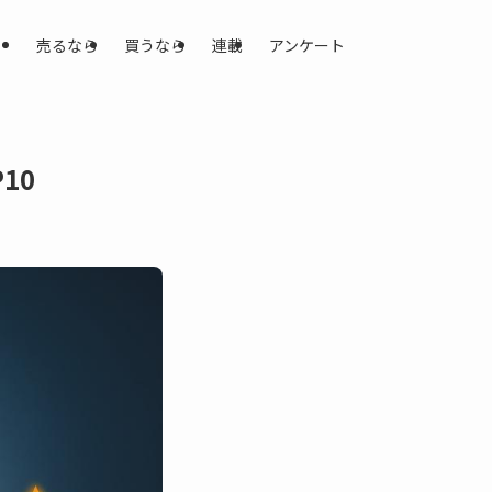
売るなら
買うなら
連載
アンケート
10