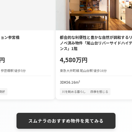
ション参宮橋
都会的な利便性と豊かな自然が調和する
ノベ済み物件「尾山台リバーサイドハイ
ンス」1階
万円
4,580万円
 参宮橋駅 徒歩5分
東急大井町線 尾山台駅 徒歩16分
3DK
56.16m²
良好
川を眺める暮らし
四季を感じる
スムナラのおすすめ物件を見てみる