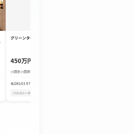
リ
グリーンタウン宮の里
約90㎡のゆとりと明
デ
3LDK「コスモ茅ヶ崎
450万円
1,980万円
小田急小田原線 本厚木駅 バス約25分
JR東海道本線 茅ケ崎駅 バ
4LDK
103.97m²
3LDK
86.7m²
バルコニーから花火
四季を感じる
バルコニーから花火
空