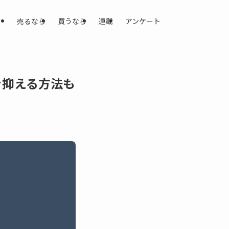
売るなら
買うなら
連載
アンケート
を抑える方法も