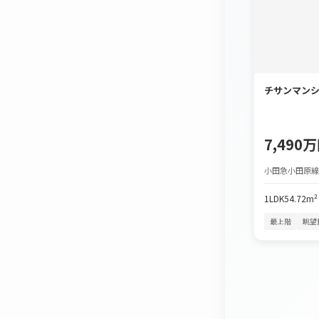
チサンマン
7,490
小田急小田原線
1LDK
54.72m²
最上階
眺望