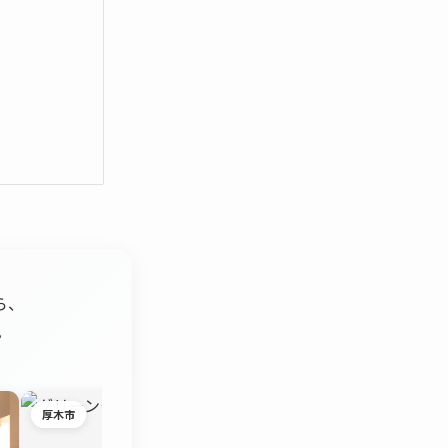
ら、
。
厚木市
茅ヶ崎市