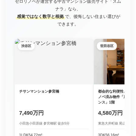
ゼロリノベが運営する中古マンション販売サイト「スム
ナラ」なら、
感覚ではなく数字と根拠
で、後悔しない住まい選びが
できます。
渋谷区
世田谷区
チサンマンション参宮橋
都会的な利便性と豊か
ノベ済み物件「尾山台
ンス」1階
7,490万円
4,580万円
小田急小田原線 参宮橋駅 徒歩5分
東急大井町線 尾山台駅 徒
1LDK
54.72m²
3DK
56.16m²