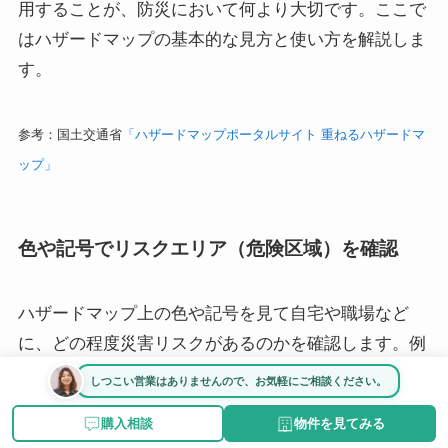
用することが、防災において何より大切です。ここで
はハザードマップの基本的な見方と使い方を解説しま
す。
参考：国土交通省
「ハザードマップポータルサイト 重ねるハザードマ
ップ」
色や記号でリスクエリア（危険区域）を確認
ハザードマップ上の色や記号を見て自宅や職場など
に、どの程度災害リスクがあるのかを確認します。例
えば、洪水ハザードマップでは色によって浸水深がわ
しつこい営業はありませんので、お気軽にご相談ください。
かりますし、土砂災害ハザードマップでは色のある場
購入相談
物件を見てみる
所が危険が想定されている区域です。