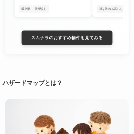
最上階
眺望良好
川を眺める暮らし
四季
スムナラのおすすめ物件を見てみる
ハザードマップとは？