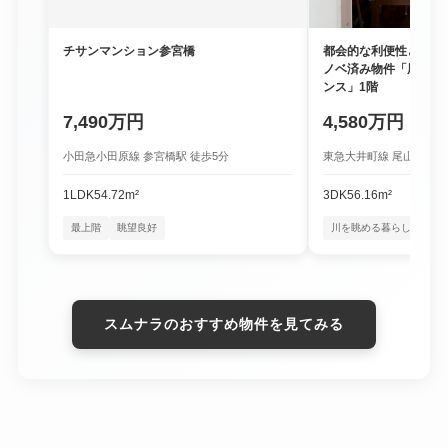
チサンマンション参宮橋
都会的な利便性と豊か
ノベ済み物件「尾山台
ンス」1階
7,490万円
4,580万円
小田急小田原線 参宮橋駅 徒歩5分
東急大井町線 尾山台駅 徒
1LDK
54.72m²
3DK
56.16m²
最上階
眺望良好
川を眺める暮らし
四季
スムナラのおすすめ物件を見てみる